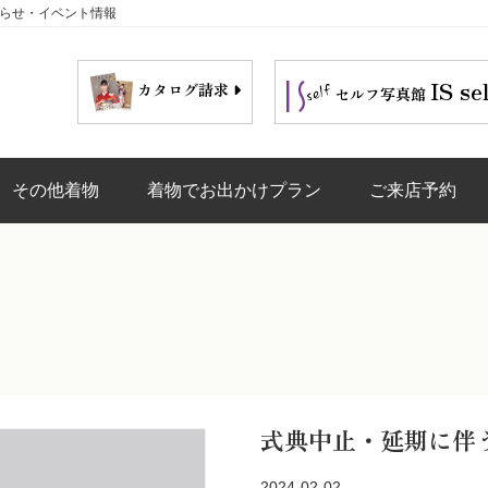
知らせ・イベント情報
IS se
カタログ請求
セルフ写真館
その他着物
着物でお出かけプラン
ご来店予約
式典中止・延期に伴
2024-02-02