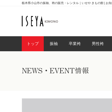
栃木県小山市の振袖、袴の販売・レンタル｜いせや きもの館 | お
トップ
振袖
卒業袴
男性袴
NEWS・EVENT情報