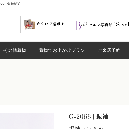
8 | 振袖紹介
IS se
カタログ請求
セルフ写真館
その他着物
着物でお出かけプラン
ご来店予約
G-2068 | 振袖
振袖レンタル