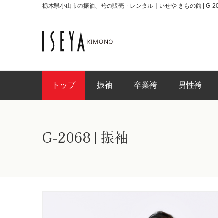
栃木県小山市の振袖、袴の販売・レンタル｜いせや きもの館 | G-206
トップ
振袖
卒業袴
男性袴
G-2068 | 振袖