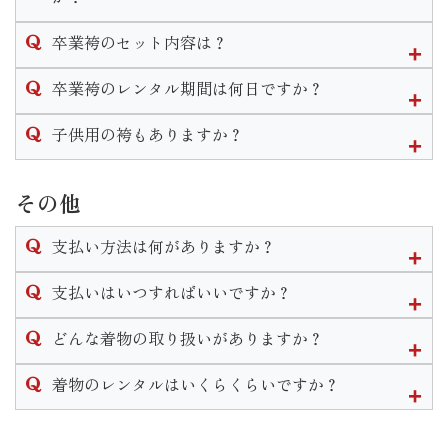
なお、着付けとヘアセットの予約は受け付けておりますがメ
卒業袴は単品でのレンタルも行なっております。２尺袖や訪
イクの予約は受け付けておりませんのでご自身でして頂きま
卒業袴のセット内容は？
問着、袴のみのレンタルは可能です。
す様お願い致します。
なお、草履のみや帯のみ等小物の単品レンタルはありませ
卒業袴は２尺袖(着物)と袴をお好きな組み合わせで選べます。
卒業袴のレンタル期間は何日ですか？
ん。
※衣装完全持ち込みでのお支度予約はご遠慮いただいており
２尺袖・袴・襦袢・重ね衿・袴下帯・草履・巾着・肌着・着
ますのでご了承くださいません。
付け小物がセットになります。
袴のレンタル期間は最長で1週間となります。
子供用の袴もありますか？
※振袖関連の衣装は単品レンタルは行っておりません。
単品でレンタルした場合は
三歳と七歳の女の子、五歳の男の子の袴はございます。
◆２尺袖をレンタル→重ね衿・襦袢・重ね衿・肌着・着付け小
小学校卒業用の衣装の取り扱いはございません。
その他
物
◆袴をレンタル→袴下帯・草履
支払い方法は何がありますか？
がセットで付いてきます。
単品でも巾着のレンタルは可能ですのでお申し付けくださ
現金かクレジットカードでのお支払いとなります。
支払いはいつすればいいですか？
い。
※ブーツのレンタルはございません。
ご契約いただくお衣装によって支払い期限は異なります。
どんな着物の取り扱いがありますか？
振袖や卒業袴などほとんどの衣装の場合ご契約から2週間以内
レンタル衣装は振袖・男性袴・女子袴・訪問着・黒留袖・喪
着物のレンタルはいくらくらいですか？
のご入金をお願いしております。
服・七五三・初着がございます。
なお、ご着用日、お引き渡しが直近の場合は使用前にご入金
振袖に関しては販売も行なっております。
衣装によって異なります。
いただきます。
その他着付け着物等小物の販売もございます。