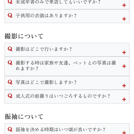
未成年者のみで来店してもいいですか？
プラン説明→振袖選び→トータルコーディネート
となります。個人差はありますが１時間半〜２時間程度かか
衣装の下見やプランの説明であればお嬢様ご本人様のみのご
子供用の衣装はありますか？
ります。
来店も大歓迎です。
振袖一式を気に入ってご契約に至る場合は保護者様の同意が
三歳七歳の女の子、五歳の男の子の衣装はございます。
必要となります。
七五三用の衣装になりますので和装になります。
撮影について
七五三の詳しいプランはHP内の七五三ページをご覧頂くか店
撮影はどこで行いますか？
舗までお問い合わせください。
スタジオが当館２階にございますのでそこで撮影します。
撮影する時は家族や友達、ペットとの写真は撮
また、スタジオへは階段を登って移動していただく為車椅子
れますか？
でのご移動等の場合は事前にご相談をいただきます様お願い
当店では家族撮影はもちろんペットとの撮影もできます。
致します。
写真はどこで撮影しますか？
家族和装プランや兄妹和装プラン等豊富にご用意しておりま
す。
いせやきもの館に併設されているスタジオにて撮影を行いま
成人式の前撮りはいつごろするものですか？
なお家族撮影等の希望がある場合はご予約時にお申し付けく
す。
ださいませ。
式の前の年、春頃〜をおすすめしております。
スタジオは予約制となっており年中撮影可能となっておりま
振袖について
すので時期や曜日、時間はお客様の御都合に合わせて行うこ
とができます。
振袖を決める時期はいつ頃が良いですか？
なお水・木・年末年始は休館日となりますのでご了承くださ