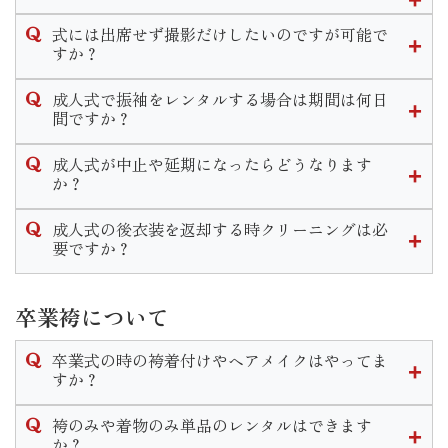
ますのでその時にお申し付けくださいませ。
式当日、前撮り共にメイクをするかしないかお選び頂けま
式には出席せず撮影だけしたいのですが可能で
す。
すか？
メイクだけでなく、ヘアセットは行きつけの美容室でやって
当店では撮影のみのプランがございます。
くる等の方法もあります。
成人式で振袖をレンタルする場合は期間は何日
お持ちの振袖を着用しての撮影「持ち込み撮影コース」と
間ですか？
振袖一式をレンタルして撮影「スタジオプラン」がございま
また一通りのメイクをご自身で行う方もいれば、アイシャド
当店で式当日のお支度をするお客様は式から１０日間がレン
す。
ウ やリップ等を着物に合う様ポイントで手直し希望のお客様
成人式が中止や延期になったらどうなります
タル期間となっております。
どちらのコースでも一度ご来店頂きお打ち合わせや衣装選び
もいらっしゃいます。
か？
なお、他の美容室等お客様ご自身で手配してお支度をする場
をして頂きます。
カウンセリングの際に細かいご要望をお伺いしますのでご安
年度毎の対応をHP内の「お知らせ」に掲載しております。
合はレンタル期間は１ヶ月設けております。
心ください。
成人式の後衣装を返却する時クリーニングは必
ご不明な点がございましたらお気軽に店舗までお問い合わせ
要ですか？
ください。
クリーニングは不要です。
ご着用後はそのまま後ご返却頂けます。
卒業袴について
なお著しい汚れや破損等がある場合はご返却の際にスタッフ
までお伝えいただきます様お願い致します。
卒業式の時の袴着付けやヘアメイクはやってま
すか？
当店で衣装のレンタルをご成約いただいたお客様のお支度予
袴のみや着物のみ単品のレンタルはできます
約は受け付けております。
か？