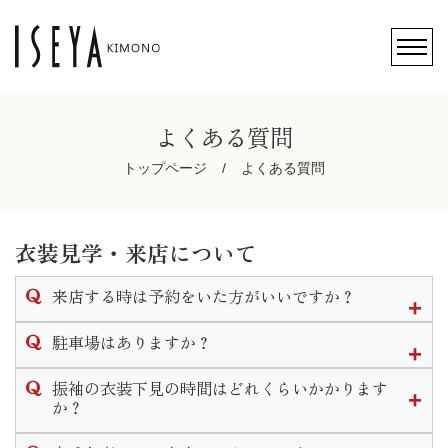
よくある質問
トップページ
よくある質問
衣装見学・来店について
来店する時は予約をいた方がいいですか？
ご予約無しでのご来店も可能ですが、ご予約のお客様を優先
駐車場はありますか？
的にご案内させて頂きますのでお待ちいただく場合がござい
ます。
店頭前にある駐車スペースと店舗裏側にも大型駐車場がござ
振袖の衣装下見の時間はどれくらいかかります
可能な限りご予約をいただきます様お願い致します。
います。
か？
なお、ご予約はこのHP内かお電話にて承ります。
振袖下見の流れは