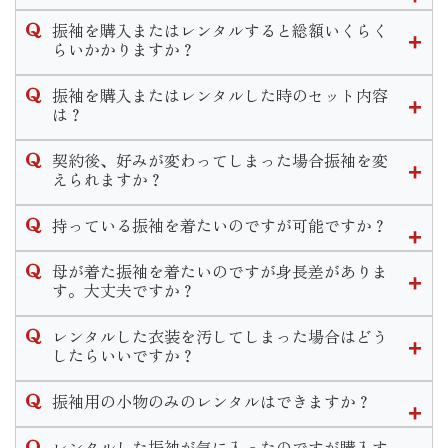
いませ。
近年振袖選びの時期が早まってきている傾向にあります。
振袖を購入またはレンタルすると総額いくらく
当店では高校３年生の夏休み〜春休みの間に決めるお客様が
らいかかりますか？
多いです。
当店での振袖一式の価格は購入の場合30万〜40万、レンタル
決める時期に正解はございませんが早めに動き出すことで豊
振袖を購入またはレンタルした時のセット内容
の場合15万〜20万が平均的な価格となっております。お選び
富な色柄から選べたり、式当日の支度時間が良い時間を選べ
は？
いただく振袖や小物によって金額が異なります。
たりとメリットがたくさんあります。
購入、レンタルのセット内容は同一となっております。
なお、前撮り時の写真代は別途料金となります。
下見だけでなく振袖選びのご相談も承っておりますのでお気
契約後、好みが変わってしまった場合振袖を変
軽にお問い合わせください。
えられますか？
◆フルセット内容◆
ご契約内容によりますが一定期間内であれば選び直しやコー
振袖・袋帯・長襦袢・重ね衿・帯揚げ・帯締め・草履・バッ
持っている振袖を着たいのですが可能ですか？
ディネート変更が可能となります。
グ・ショール・肌着・足袋・着付け小物
一定期間経過後の変更につきましては手数料が発生いたしま
◆着付け小物のセット内容◆
可能です。
母が着た振袖を着たいのですが身長差がありま
す。
腰紐5本・伊達締め2本・コーリンベルト・衿芯・三重仮紐・
近年ではお持ちの振袖の小物等を買い替えリメイクしてお召
す。大丈夫ですか？
期間や手数料についての詳しいお問い合わせは店舗までご連
帯枕・前板・後板
しになる方も多いです。
絡くださいませ。
寸法直しをして着用することができます。
当店ではリメイクパックプランや単品での小物販売などお客
レンタルした衣装を汚してしまった場合はどう
その他式当日のお支度と前撮り時のお支度２回分がセットに
ただ大幅な寸法直しが必要な場合、小さくお直しするのであ
様の需要に合わせてご案内致します。
したらいいですか？
含まれます。
れば可能ですが大きくするのは難しいこともあります。
衿元のファンデーション汚れ等若干の汚れであれば、クリー
ご検討のお客様は一度振袖をお持ちの上ご来店頂きご試着し
またママ振リメイクと一緒に前撮りや式当日の支度のご予約
振袖用の小物のみのレンタルはできますか？
ニングは不要でそのままご返却いただけます。
て頂きご提案させて頂きますのでお気軽にご相談くださいま
も受け付けております。
万が一、著しく衣装を汚してしまった場合や物をなくしてし
せ。
申し訳ございませんが小物単品のレンタルは行っておりませ
レンタルした振袖が気に入ったのですが購入す