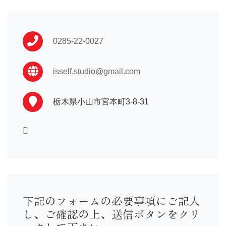
振袖 …110,000〜
卒業袴…16,500〜
男性袴…33,000〜
0285-22-0027
訪問着…16,500〜
黒留袖…33,000〜
喪服 …16,500〜
isself.studio@gmail.com
七五三や初着はプランによって異なる為店舗までお問い合わ
せ下さい。
栃木県小山市宮本町3-8-31
下記のフォームの必要事項にご記入
し、ご確認の上、送信ボタンをクリ