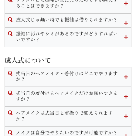
まった場合はお直し代や商品代を請求させていただく場合も
なお、小物等の購入はせず持ち込み振袖の着付のみのご予約
ん。
ることはできますか？
ございます。
は承っておりません。ご了承くださいませ。
販売のみのご案内となります。
衣装を汚してしまった場合はご返却の際に必ずご一報いただ
可能です。
ママ振リメイクプランですとお得に小物を揃えることができ
成人式じゃ無い時でも振袖は借りられますか？
きます様お願い致します。
衣装によってプラス料金は異なりますが振袖一式をそのまま
ます。
ご購入いただくことが出来ます。
結婚式やパーティなど様々なシーンで着用できる振袖はいつ
振袖に汚れやシミがあるのですがどうすればい
詳細は店舗までお問い合わせくださいませ。
でも貸し出し可能です。
いですか？
成人式以外の一般レンタルの場合は料金プランが変わりま
当店では着物のクリーニングやプレス、染み抜き等様々なお
す。
手入れを承っております。
成人式について
汚れ具合によっては納期が長くかかる場合もございますので
なお、成人式シーズンは一般レンタルは行っておりません。
ご着用の２ヶ月程度前にはご来店くださいませ。
式当日のヘアメイク・着付けはどこでやります
詳しい時期や料金は店舗までお問い合わせください。
か？
式当日のお仕度は、いせやきもの館で行います。
式当日の着付けとヘアメイクだけお願いできま
お仕度時間のご予約はご成約時に決定いたします。
すか？
当日は営業時間前の早朝から開店し、いせやきもの館内でお
式当日のお支度予約は当店で購入やレンタル、ママ振リメイ
支度をします。ヘアメイク・着付け全てのお支度が１箇所で
ヘアメイクは式当日と前撮りで変えられます
クのご成約を頂いたお客様へのサービスとなっております。
行えますのでご安心くださいませ。
か？
お支度のみのご予約はお断りさせて頂いておりますのでご了
変えられます。
承くださいませ。
メイクは自分でやりたいのですが可能ですか？
式当日と前撮りと個々に打ち合わせやカウンセリングを行い