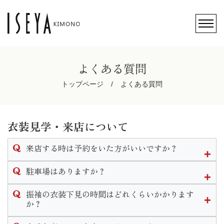
よくある質問
トップページ
よくある質問
衣装見学・来店について
来店する時は予約をいた方がいいですか？
ご予約無しでのご来店も可能ですが、ご予約のお客様を優先
駐車場はありますか？
的にご案内させて頂きますのでお待ちいただく場合がござい
ます。
店頭前にある駐車スペースと店舗裏側にも大型駐車場がござ
振袖の衣装下見の時間はどれくらいかかります
可能な限りご予約をいただきます様お願い致します。
います。
か？
なお、ご予約はこのHP内かお電話にて承ります。
振袖下見の流れは