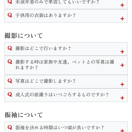
未成年者のみで来店してもいいですか？
プラン説明→振袖選び→トータルコーディネート
となります。個人差はありますが１時間半〜２時間程度かか
衣装の下見やプランの説明であればお嬢様ご本人様のみのご
子供用の衣装はありますか？
ります。
来店も大歓迎です。
振袖一式を気に入ってご契約に至る場合は保護者様の同意が
三歳七歳の女の子、五歳の男の子の衣装はございます。
必要となります。
七五三用の衣装になりますので和装になります。
撮影について
七五三の詳しいプランはHP内の七五三ページをご覧頂くか店
撮影はどこで行いますか？
舗までお問い合わせください。
スタジオが当館２階にございますのでそこで撮影します。
撮影する時は家族や友達、ペットとの写真は撮
また、スタジオへは階段を登って移動していただく為車椅子
れますか？
でのご移動等の場合は事前にご相談をいただきます様お願い
当店では家族撮影はもちろんペットとの撮影もできます。
致します。
写真はどこで撮影しますか？
家族和装プランや兄妹和装プラン等豊富にご用意しておりま
す。
いせやきもの館に併設されているスタジオにて撮影を行いま
成人式の前撮りはいつごろするものですか？
なお家族撮影等の希望がある場合はご予約時にお申し付けく
す。
ださいませ。
式の前の年、春頃〜をおすすめしております。
スタジオは予約制となっており年中撮影可能となっておりま
振袖について
すので時期や曜日、時間はお客様の御都合に合わせて行うこ
とができます。
振袖を決める時期はいつ頃が良いですか？
なお水・木・年末年始は休館日となりますのでご了承くださ