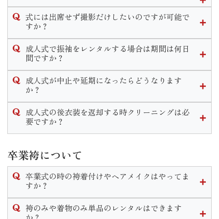
ますのでその時にお申し付けくださいませ。
式当日、前撮り共にメイクをするかしないかお選び頂けま
式には出席せず撮影だけしたいのですが可能で
す。
すか？
メイクだけでなく、ヘアセットは行きつけの美容室でやって
当店では撮影のみのプランがございます。
くる等の方法もあります。
成人式で振袖をレンタルする場合は期間は何日
お持ちの振袖を着用しての撮影「持ち込み撮影コース」と
間ですか？
振袖一式をレンタルして撮影「スタジオプラン」がございま
また一通りのメイクをご自身で行う方もいれば、アイシャド
当店で式当日のお支度をするお客様は式から１０日間がレン
す。
ウ やリップ等を着物に合う様ポイントで手直し希望のお客様
成人式が中止や延期になったらどうなります
タル期間となっております。
どちらのコースでも一度ご来店頂きお打ち合わせや衣装選び
もいらっしゃいます。
か？
なお、他の美容室等お客様ご自身で手配してお支度をする場
をして頂きます。
カウンセリングの際に細かいご要望をお伺いしますのでご安
年度毎の対応をHP内の「お知らせ」に掲載しております。
合はレンタル期間は１ヶ月設けております。
心ください。
成人式の後衣装を返却する時クリーニングは必
ご不明な点がございましたらお気軽に店舗までお問い合わせ
要ですか？
ください。
クリーニングは不要です。
ご着用後はそのまま後ご返却頂けます。
卒業袴について
なお著しい汚れや破損等がある場合はご返却の際にスタッフ
までお伝えいただきます様お願い致します。
卒業式の時の袴着付けやヘアメイクはやってま
すか？
当店で衣装のレンタルをご成約いただいたお客様のお支度予
袴のみや着物のみ単品のレンタルはできます
約は受け付けております。
か？