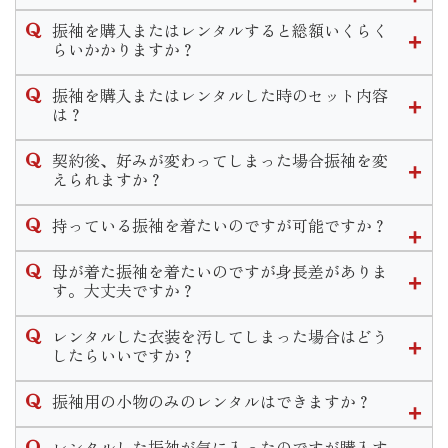
いませ。
近年振袖選びの時期が早まってきている傾向にあります。
振袖を購入またはレンタルすると総額いくらく
当店では高校３年生の夏休み〜春休みの間に決めるお客様が
らいかかりますか？
多いです。
当店での振袖一式の価格は購入の場合30万〜40万、レンタル
決める時期に正解はございませんが早めに動き出すことで豊
振袖を購入またはレンタルした時のセット内容
の場合15万〜20万が平均的な価格となっております。お選び
富な色柄から選べたり、式当日の支度時間が良い時間を選べ
は？
いただく振袖や小物によって金額が異なります。
たりとメリットがたくさんあります。
購入、レンタルのセット内容は同一となっております。
なお、前撮り時の写真代は別途料金となります。
下見だけでなく振袖選びのご相談も承っておりますのでお気
契約後、好みが変わってしまった場合振袖を変
軽にお問い合わせください。
えられますか？
◆フルセット内容◆
ご契約内容によりますが一定期間内であれば選び直しやコー
振袖・袋帯・長襦袢・重ね衿・帯揚げ・帯締め・草履・バッ
持っている振袖を着たいのですが可能ですか？
ディネート変更が可能となります。
グ・ショール・肌着・足袋・着付け小物
一定期間経過後の変更につきましては手数料が発生いたしま
◆着付け小物のセット内容◆
可能です。
母が着た振袖を着たいのですが身長差がありま
す。
腰紐5本・伊達締め2本・コーリンベルト・衿芯・三重仮紐・
近年ではお持ちの振袖の小物等を買い替えリメイクしてお召
す。大丈夫ですか？
期間や手数料についての詳しいお問い合わせは店舗までご連
帯枕・前板・後板
しになる方も多いです。
絡くださいませ。
寸法直しをして着用することができます。
当店ではリメイクパックプランや単品での小物販売などお客
レンタルした衣装を汚してしまった場合はどう
その他式当日のお支度と前撮り時のお支度２回分がセットに
ただ大幅な寸法直しが必要な場合、小さくお直しするのであ
様の需要に合わせてご案内致します。
したらいいですか？
含まれます。
れば可能ですが大きくするのは難しいこともあります。
衿元のファンデーション汚れ等若干の汚れであれば、クリー
ご検討のお客様は一度振袖をお持ちの上ご来店頂きご試着し
またママ振リメイクと一緒に前撮りや式当日の支度のご予約
振袖用の小物のみのレンタルはできますか？
ニングは不要でそのままご返却いただけます。
て頂きご提案させて頂きますのでお気軽にご相談くださいま
も受け付けております。
万が一、著しく衣装を汚してしまった場合や物をなくしてし
せ。
申し訳ございませんが小物単品のレンタルは行っておりませ
レンタルした振袖が気に入ったのですが購入す