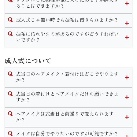
まった場合はお直し代や商品代を請求させていただく場合も
なお、小物等の購入はせず持ち込み振袖の着付のみのご予約
ん。
ることはできますか？
ございます。
は承っておりません。ご了承くださいませ。
販売のみのご案内となります。
衣装を汚してしまった場合はご返却の際に必ずご一報いただ
可能です。
ママ振リメイクプランですとお得に小物を揃えることができ
成人式じゃ無い時でも振袖は借りられますか？
きます様お願い致します。
衣装によってプラス料金は異なりますが振袖一式をそのまま
ます。
ご購入いただくことが出来ます。
結婚式やパーティなど様々なシーンで着用できる振袖はいつ
振袖に汚れやシミがあるのですがどうすればい
詳細は店舗までお問い合わせくださいませ。
でも貸し出し可能です。
いですか？
成人式以外の一般レンタルの場合は料金プランが変わりま
当店では着物のクリーニングやプレス、染み抜き等様々なお
す。
手入れを承っております。
成人式について
汚れ具合によっては納期が長くかかる場合もございますので
なお、成人式シーズンは一般レンタルは行っておりません。
ご着用の２ヶ月程度前にはご来店くださいませ。
式当日のヘアメイク・着付けはどこでやります
詳しい時期や料金は店舗までお問い合わせください。
か？
式当日のお仕度は、いせやきもの館で行います。
式当日の着付けとヘアメイクだけお願いできま
お仕度時間のご予約はご成約時に決定いたします。
すか？
当日は営業時間前の早朝から開店し、いせやきもの館内でお
式当日のお支度予約は当店で購入やレンタル、ママ振リメイ
支度をします。ヘアメイク・着付け全てのお支度が１箇所で
ヘアメイクは式当日と前撮りで変えられます
クのご成約を頂いたお客様へのサービスとなっております。
行えますのでご安心くださいませ。
か？
お支度のみのご予約はお断りさせて頂いておりますのでご了
変えられます。
承くださいませ。
メイクは自分でやりたいのですが可能ですか？
式当日と前撮りと個々に打ち合わせやカウンセリングを行い