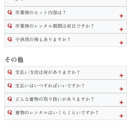
なお、着付けとヘアセットの予約は受け付けておりますがメ
卒業袴は単品でのレンタルも行なっております。２尺袖や訪
イクの予約は受け付けておりませんのでご自身でして頂きま
卒業袴のセット内容は？
問着、袴のみのレンタルは可能です。
す様お願い致します。
なお、草履のみや帯のみ等小物の単品レンタルはありませ
卒業袴は２尺袖(着物)と袴をお好きな組み合わせで選べます。
卒業袴のレンタル期間は何日ですか？
ん。
※衣装完全持ち込みでのお支度予約はご遠慮いただいており
２尺袖・袴・襦袢・重ね衿・袴下帯・草履・巾着・肌着・着
ますのでご了承くださいません。
付け小物がセットになります。
袴のレンタル期間は最長で1週間となります。
子供用の袴もありますか？
※振袖関連の衣装は単品レンタルは行っておりません。
単品でレンタルした場合は
三歳と七歳の女の子、五歳の男の子の袴はございます。
◆２尺袖をレンタル→重ね衿・襦袢・重ね衿・肌着・着付け小
小学校卒業用の衣装の取り扱いはございません。
その他
物
◆袴をレンタル→袴下帯・草履
支払い方法は何がありますか？
がセットで付いてきます。
単品でも巾着のレンタルは可能ですのでお申し付けくださ
現金かクレジットカードでのお支払いとなります。
支払いはいつすればいいですか？
い。
※ブーツのレンタルはございません。
ご契約いただくお衣装によって支払い期限は異なります。
どんな着物の取り扱いがありますか？
振袖や卒業袴などほとんどの衣装の場合ご契約から2週間以内
レンタル衣装は振袖・男性袴・女子袴・訪問着・黒留袖・喪
着物のレンタルはいくらくらいですか？
のご入金をお願いしております。
服・七五三・初着がございます。
なお、ご着用日、お引き渡しが直近の場合は使用前にご入金
振袖に関しては販売も行なっております。
衣装によって異なります。
いただきます。
その他着付け着物等小物の販売もございます。