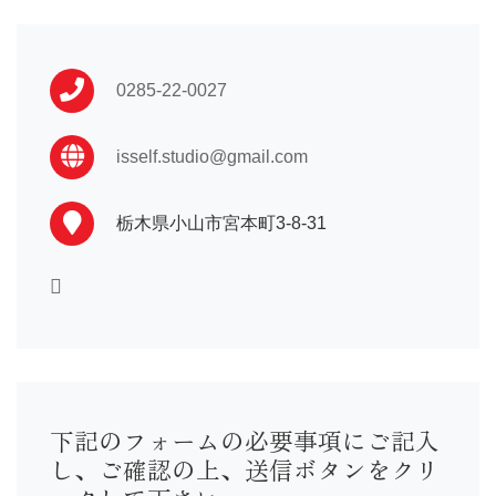
振袖 …110,000〜
卒業袴…16,500〜
男性袴…33,000〜
0285-22-0027
訪問着…16,500〜
黒留袖…33,000〜
喪服 …16,500〜
isself.studio@gmail.com
七五三や初着はプランによって異なる為店舗までお問い合わ
せ下さい。
栃木県小山市宮本町3-8-31
下記のフォームの必要事項にご記入
し、ご確認の上、送信ボタンをクリ