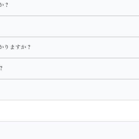
か？
のお客様を優先的にご案内させて頂きますのでお待ちいただく
します。
ます。
型駐車場がございます。
かりますか？
？
ート
２時間程度かかります。
本人様のみのご来店も大歓迎です。
護者様の同意が必要となります。
ざいます。
す。
ジをご覧頂くか店舗までお問い合わせください。