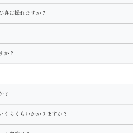
撮影します。
写真は撮れますか？
ただく為車椅子でのご移動等の場合は事前にご相談をいただき
もできます。
用意しております。
にお申し付けくださいませ。
て撮影を行います。
すか？
。
となっておりますので時期や曜日、時間はお客様の御都合に合
でご了承くださいませ。
か？
にあります。
いくらくらいかかりますか？
決めるお客様が多いです。
き出すことで豊富な色柄から選べたり、式当日の支度時間が良
40万、レンタルの場合15万〜20万が平均的な価格となって