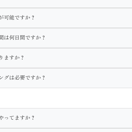
お選び頂けます。
が可能ですか？
美容室でやってくる等の方法もあります。
間は何日間ですか？
ば、アイシャドウ やリップ等を着物に合う様ポイントで手直
影コース」と
しますのでご安心ください。
ン」がございます。
１０日間がレンタル期間となっております。
りますか？
わせや衣装選びをして頂きます。
お支度をする場合はレンタル期間は１ヶ月設けております。
しております。
ングは必要ですか？
でお問い合わせください。
の際にスタッフまでお伝えいただきます様お願い致します。
やってますか？
客様のお支度予約は受け付けております。