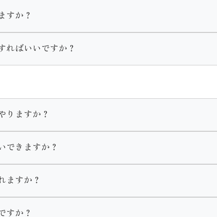
ますか？
一式をそのままご購入いただくことが出来ます。
きる振袖はいつでも貸し出し可能です。
すればいいですか？
ンが変わります。
抜き等様々なお手入れを承っております。
ておりません。
ございますのでご着用の２ヶ月程度前にはご来店くださいませ
ださい。
やりますか？
す。
いできますか？
ます。
きもの館内でお支度をします。ヘアメイク・着付け全てのお支
、ママ振リメイクのご成約を頂いたお客様へのサービスとなっ
れますか？
りますのでご了承くださいませ。
ですか？
セリングを行いますのでその時にお申し付けくださいませ。