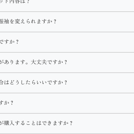
ット内容は？
りますのでお気軽にお問い合わせください。
す。
おります。
振袖を変えられますか？
選び直しやコーディネート変更が可能となります。
ですか？
め・草履・バッグ・ショール・肌着・足袋・着付け小物
が発生いたします。
は店舗までご連絡くださいませ。
衿芯・三重仮紐・帯枕・前板・後板
があります。大丈夫ですか？
メイクしてお召しになる方も多いです。
物販売などお客様の需要に合わせてご案内致します。
回分がセットに含まれます。
合はどうしたらいいですか？
直しするのであれば可能ですが大きくするのは難しいこともあ
の支度のご予約も受け付けております。
店頂きご試着して頂きご提案させて頂きますのでお気軽にご相
あれば、クリーニングは不要でそのままご返却いただけます。
すか？
物をなくしてしまった場合はお直し代や商品代を請求させてい
付のみのご予約は承っておりません。ご了承くださいませ。
ずご一報いただきます様お願い致します。
行っておりません。
が購入することはできますか？
えることができます。