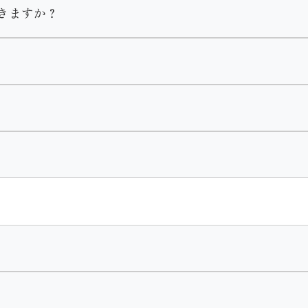
きますか？
ておりますがメイクの予約は受け付けておりませんのでご自身
す。２尺袖や訪問着、袴のみのレンタルは可能です。
いただいておりますのでご了承くださいません。
ルはありません。
合わせで選べます。
りません。
巾着・肌着・着付け小物がセットになります。
。
・肌着・着付け小物
ざいます。
ん。
し付けください。
ます。