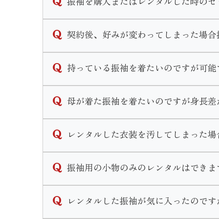
振袖を購入またはレンタルした時のセ
金額が異なります。
下見だけでなく振袖選びのご相談も承ってお
なお、前撮り時の写真代は別途料金となりま
購入、レンタルのセット内容は同一となって
契約後、好みが変わってしまった場合
◆フルセット内容◆
ご契約内容によりますが一定期間内であれば
持っている振袖を着たいのですが可能
振袖・袋帯・長襦袢・重ね衿・帯揚げ・帯締
一定期間経過後の変更につきましては手数料
◆着付け小物のセット内容◆
期間や手数料についての詳しいお問い合わせ
可能です。
腰紐5本・伊達締め2本・コーリンベルト・
母が着た振袖を着たいのですが身長差
近年ではお持ちの振袖の小物等を買い替えリ
当店ではリメイクパックプランや単品での小
その他式当日のお支度と前撮り時のお支度２
寸法直しをして着用することができます。
レンタルした衣装を汚してしまった場
ただ大幅な寸法直しが必要な場合、小さくお
またママ振リメイクと一緒に前撮りや式当日
ご検討のお客様は一度振袖をお持ちの上ご来
衿元のファンデーション汚れ等若干の汚れで
振袖用の小物のみのレンタルはできま
万が一、著しく衣装を汚してしまった場合や
なお、小物等の購入はせず持ち込み振袖の着
衣装を汚してしまった場合はご返却の際に必
申し訳ございませんが小物単品のレンタルは
レンタルした振袖が気に入ったのです
販売のみのご案内となります。
ママ振リメイクプランですとお得に小物を揃