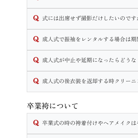
式当日、前撮り共にメイクをするかしないか
式には出席せず撮影だけしたいのです
メイクだけでなく、ヘアセットは行きつけの
当店では撮影のみのプランがございます。
成人式で振袖をレンタルする場合は期
また一通りのメイクをご自身で行う方もいれ
お持ちの振袖を着用しての撮影「持ち込み撮
カウンセリングの際に細かいご要望をお伺い
振袖一式をレンタルして撮影「スタジオプラ
当店で式当日のお支度をするお客様は式から
成人式が中止や延期になったらどうな
どちらのコースでも一度ご来店頂きお打ち合
なお、他の美容室等お客様ご自身で手配して
年度毎の対応をHP内の「お知らせ」に掲載
成人式の後衣装を返却する時クリーニ
ご不明な点がございましたらお気軽に店舗ま
クリーニングは不要です。
卒業袴について
ご着用後はそのまま後ご返却頂けます。
なお著しい汚れや破損等がある場合はご返却
卒業式の時の袴着付けやヘアメイクは
当店で衣装のレンタルをご成約いただいたお