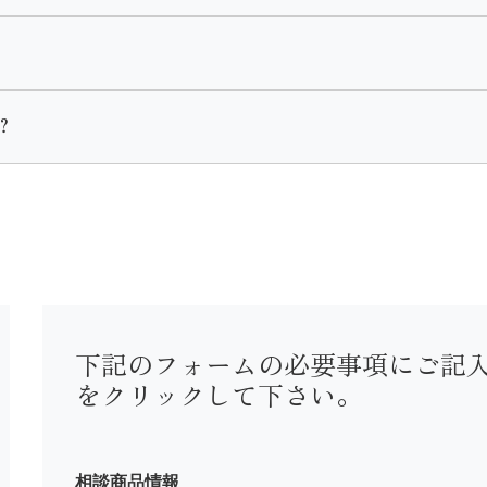
異なります。
約から2週間以内のご入金をお願いしております。
着・黒留袖・喪服・七五三・初着がございます。
？
使用前にご入金いただきます。
。
下記のフォームの必要事項にご記
をクリックして下さい。
までお問い合わせ下さい。
相談商品情報