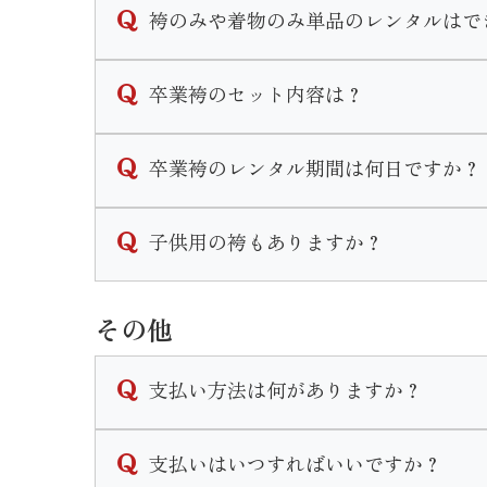
袴のみや着物のみ単品のレンタルはで
なお、着付けとヘアセットの予約は受け付け
卒業袴は単品でのレンタルも行なっておりま
卒業袴のセット内容は？
※衣装完全持ち込みでのお支度予約はご遠慮
なお、草履のみや帯のみ等小物の単品レンタ
卒業袴は２尺袖(着物)と袴をお好きな組み
卒業袴のレンタル期間は何日ですか？
※振袖関連の衣装は単品レンタルは行ってお
２尺袖・袴・襦袢・重ね衿・袴下帯・草履・
袴のレンタル期間は最長で1週間となります
子供用の袴もありますか？
単品でレンタルした場合は
◆２尺袖をレンタル→重ね衿・襦袢・重ね衿
三歳と七歳の女の子、五歳の男の子の袴はご
◆袴をレンタル→袴下帯・草履
その他
小学校卒業用の衣装の取り扱いはございませ
がセットで付いてきます。
単品でも巾着のレンタルは可能ですのでお申
支払い方法は何がありますか？
※ブーツのレンタルはございません。
現金かクレジットカードでのお支払いとなり
支払いはいつすればいいですか？