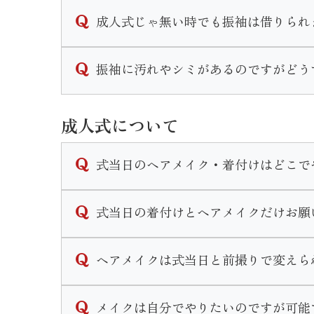
可能です。
成人式じゃ無い時でも振袖は借りられ
衣装によってプラス料金は異なりますが振袖
詳細は店舗までお問い合わせくださいませ。
結婚式やパーティなど様々なシーンで着用で
振袖に汚れやシミがあるのですがどう
成人式以外の一般レンタルの場合は料金プラ
当店では着物のクリーニングやプレス、染み
なお、成人式シーズンは一般レンタルは行っ
成人式について
汚れ具合によっては納期が長くかかる場合も
詳しい時期や料金は店舗までお問い合わせく
式当日のヘアメイク・着付けはどこで
式当日のお仕度は、いせやきもの館で行いま
式当日の着付けとヘアメイクだけお願
お仕度時間のご予約はご成約時に決定いたし
当日は営業時間前の早朝から開店し、いせや
式当日のお支度予約は当店で購入やレンタル
ヘアメイクは式当日と前撮りで変えら
せ。
お支度のみのご予約はお断りさせて頂いてお
変えられます。
メイクは自分でやりたいのですが可能
式当日と前撮りと個々に打ち合わせやカウン