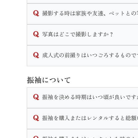
スタジオが当館２階にございますのでそこで
撮影する時は家族や友達、ペットとの
また、スタジオへは階段を登って移動してい
当店では家族撮影はもちろんペットとの撮影
写真はどこで撮影しますか？
家族和装プランや兄妹和装プラン等豊富にご
なお家族撮影等の希望がある場合はご予約時
いせやきもの館に併設されているスタジオに
成人式の前撮りはいつごろするもので
式の前の年、春頃〜をおすすめしております
振袖について
スタジオは予約制となっており年中撮影可能
なお水・木・年末年始は休館日となりますの
振袖を決める時期はいつ頃が良いです
近年振袖選びの時期が早まってきている傾向
振袖を購入またはレンタルすると総額
当店では高校３年生の夏休み〜春休みの間に
決める時期に正解はございませんが早めに動
当店での振袖一式の価格は購入の場合30万〜
ます。