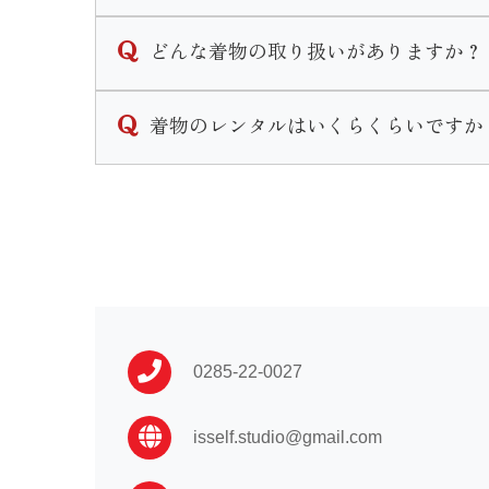
ご契約いただくお衣装によって支払い期限は
どんな着物の取り扱いがありますか？
振袖や卒業袴などほとんどの衣装の場合ご契
レンタル衣装は振袖・男性袴・女子袴・訪問
着物のレンタルはいくらくらいですか
なお、ご着用日、お引き渡しが直近の場合は
振袖に関しては販売も行なっております。
その他着付け着物等小物の販売もございます
衣装によって異なります。
振袖 …110,000〜
卒業袴…16,500〜
男性袴…33,000〜
訪問着…16,500〜
黒留袖…33,000〜
0285-22-0027
喪服 …16,500〜
isself.studio@gmail.com
七五三や初着はプランによって異なる為店舗