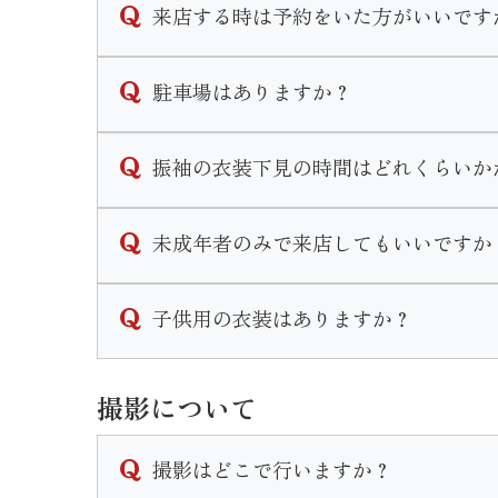
来店する時は予約をいた方がいいです
ご予約無しでのご来店も可能ですが、ご予約
駐車場はありますか？
可能な限りご予約をいただきます様お願い致
なお、ご予約はこのHP内かお電話にて承り
店頭前にある駐車スペースと店舗裏側にも大
振袖の衣装下見の時間はどれくらいか
振袖下見の流れは
未成年者のみで来店してもいいですか
プラン説明→振袖選び→トータルコーディネ
となります。個人差はありますが１時間半〜
衣装の下見やプランの説明であればお嬢様ご
子供用の衣装はありますか？
振袖一式を気に入ってご契約に至る場合は保
三歳七歳の女の子、五歳の男の子の衣装はご
撮影について
七五三用の衣装になりますので和装になりま
撮影はどこで行いますか？
七五三の詳しいプランはHP内の七五三ペー