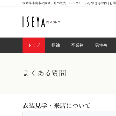
栃木県小山市の振袖、袴の販売・レンタル｜いせや きもの館 | お
トップ
振袖
卒業袴
男性袴
よくある質問
衣装見学・来店について