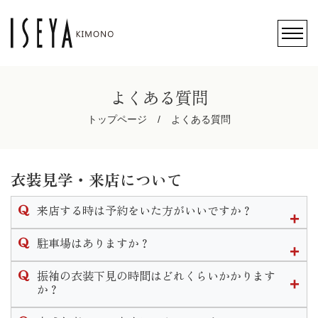
よくある質問
トップページ
よくある質問
衣装見学・来店について
来店する時は予約をいた方がいいですか？
ご予約無しでのご来店も可能ですが、ご予約のお客様を優先
駐車場はありますか？
的にご案内させて頂きますのでお待ちいただく場合がござい
ます。
店頭前にある駐車スペースと店舗裏側にも大型駐車場がござ
振袖の衣装下見の時間はどれくらいかかります
可能な限りご予約をいただきます様お願い致します。
います。
か？
なお、ご予約はこのHP内かお電話にて承ります。
振袖下見の流れは