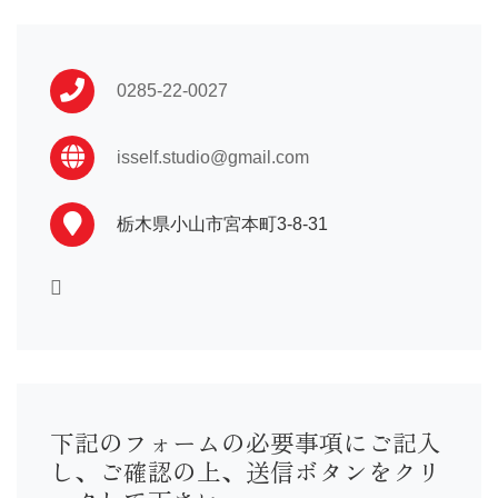
振袖 …110,000〜
卒業袴…16,500〜
男性袴…33,000〜
0285-22-0027
訪問着…16,500〜
黒留袖…33,000〜
喪服 …16,500〜
isself.studio@gmail.com
七五三や初着はプランによって異なる為店舗までお問い合わ
せ下さい。
栃木県小山市宮本町3-8-31
下記のフォームの必要事項にご記入
し、ご確認の上、送信ボタンをクリ