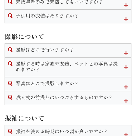
未成年者のみで来店してもいいですか？
プラン説明→振袖選び→トータルコーディネート
となります。個人差はありますが１時間半〜２時間程度かか
衣装の下見やプランの説明であればお嬢様ご本人様のみのご
子供用の衣装はありますか？
ります。
来店も大歓迎です。
振袖一式を気に入ってご契約に至る場合は保護者様の同意が
三歳七歳の女の子、五歳の男の子の衣装はございます。
必要となります。
七五三用の衣装になりますので和装になります。
撮影について
七五三の詳しいプランはHP内の七五三ページをご覧頂くか店
撮影はどこで行いますか？
舗までお問い合わせください。
スタジオが当館２階にございますのでそこで撮影します。
撮影する時は家族や友達、ペットとの写真は撮
また、スタジオへは階段を登って移動していただく為車椅子
れますか？
でのご移動等の場合は事前にご相談をいただきます様お願い
当店では家族撮影はもちろんペットとの撮影もできます。
致します。
写真はどこで撮影しますか？
家族和装プランや兄妹和装プラン等豊富にご用意しておりま
す。
いせやきもの館に併設されているスタジオにて撮影を行いま
成人式の前撮りはいつごろするものですか？
なお家族撮影等の希望がある場合はご予約時にお申し付けく
す。
ださいませ。
式の前の年、春頃〜をおすすめしております。
スタジオは予約制となっており年中撮影可能となっておりま
振袖について
すので時期や曜日、時間はお客様の御都合に合わせて行うこ
とができます。
振袖を決める時期はいつ頃が良いですか？
なお水・木・年末年始は休館日となりますのでご了承くださ