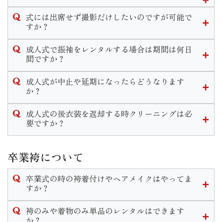
ますのでその時にお申し付けくださいませ。
式当日、前撮り共にメイクをするかしないかお選び頂けま
式には出席せず撮影だけしたいのですが可能で
す。
すか？
メイクだけでなく、ヘアセットは行きつけの美容室でやって
当店では撮影のみのプランがございます。
くる等の方法もあります。
成人式で振袖をレンタルする場合は期間は何日
お持ちの振袖を着用しての撮影「持ち込み撮影コース」と
間ですか？
振袖一式をレンタルして撮影「スタジオプラン」がございま
また一通りのメイクをご自身で行う方もいれば、アイシャド
当店で式当日のお支度をするお客様は式から１０日間がレン
す。
ウ やリップ等を着物に合う様ポイントで手直し希望のお客様
成人式が中止や延期になったらどうなります
タル期間となっております。
どちらのコースでも一度ご来店頂きお打ち合わせや衣装選び
もいらっしゃいます。
か？
なお、他の美容室等お客様ご自身で手配してお支度をする場
をして頂きます。
カウンセリングの際に細かいご要望をお伺いしますのでご安
年度毎の対応をHP内の「お知らせ」に掲載しております。
合はレンタル期間は１ヶ月設けております。
心ください。
成人式の後衣装を返却する時クリーニングは必
ご不明な点がございましたらお気軽に店舗までお問い合わせ
要ですか？
ください。
クリーニングは不要です。
ご着用後はそのまま後ご返却頂けます。
卒業袴について
なお著しい汚れや破損等がある場合はご返却の際にスタッフ
までお伝えいただきます様お願い致します。
卒業式の時の袴着付けやヘアメイクはやってま
すか？
当店で衣装のレンタルをご成約いただいたお客様のお支度予
袴のみや着物のみ単品のレンタルはできます
約は受け付けております。
か？