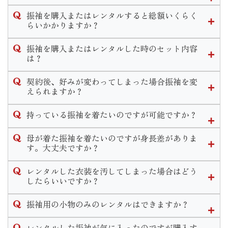
いませ。
近年振袖選びの時期が早まってきている傾向にあります。
振袖を購入またはレンタルすると総額いくらく
当店では高校３年生の夏休み〜春休みの間に決めるお客様が
らいかかりますか？
多いです。
当店での振袖一式の価格は購入の場合30万〜40万、レンタル
決める時期に正解はございませんが早めに動き出すことで豊
振袖を購入またはレンタルした時のセット内容
の場合15万〜20万が平均的な価格となっております。お選び
富な色柄から選べたり、式当日の支度時間が良い時間を選べ
は？
いただく振袖や小物によって金額が異なります。
たりとメリットがたくさんあります。
購入、レンタルのセット内容は同一となっております。
なお、前撮り時の写真代は別途料金となります。
下見だけでなく振袖選びのご相談も承っておりますのでお気
契約後、好みが変わってしまった場合振袖を変
軽にお問い合わせください。
えられますか？
◆フルセット内容◆
ご契約内容によりますが一定期間内であれば選び直しやコー
振袖・袋帯・長襦袢・重ね衿・帯揚げ・帯締め・草履・バッ
持っている振袖を着たいのですが可能ですか？
ディネート変更が可能となります。
グ・ショール・肌着・足袋・着付け小物
一定期間経過後の変更につきましては手数料が発生いたしま
◆着付け小物のセット内容◆
可能です。
母が着た振袖を着たいのですが身長差がありま
す。
腰紐5本・伊達締め2本・コーリンベルト・衿芯・三重仮紐・
近年ではお持ちの振袖の小物等を買い替えリメイクしてお召
す。大丈夫ですか？
期間や手数料についての詳しいお問い合わせは店舗までご連
帯枕・前板・後板
しになる方も多いです。
絡くださいませ。
寸法直しをして着用することができます。
当店ではリメイクパックプランや単品での小物販売などお客
レンタルした衣装を汚してしまった場合はどう
その他式当日のお支度と前撮り時のお支度２回分がセットに
ただ大幅な寸法直しが必要な場合、小さくお直しするのであ
様の需要に合わせてご案内致します。
したらいいですか？
含まれます。
れば可能ですが大きくするのは難しいこともあります。
衿元のファンデーション汚れ等若干の汚れであれば、クリー
ご検討のお客様は一度振袖をお持ちの上ご来店頂きご試着し
またママ振リメイクと一緒に前撮りや式当日の支度のご予約
振袖用の小物のみのレンタルはできますか？
ニングは不要でそのままご返却いただけます。
て頂きご提案させて頂きますのでお気軽にご相談くださいま
も受け付けております。
万が一、著しく衣装を汚してしまった場合や物をなくしてし
せ。
申し訳ございませんが小物単品のレンタルは行っておりませ
レンタルした振袖が気に入ったのですが購入す