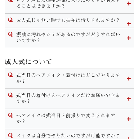
まった場合はお直し代や商品代を請求させていただく場合も
なお、小物等の購入はせず持ち込み振袖の着付のみのご予約
ん。
ることはできますか？
ございます。
は承っておりません。ご了承くださいませ。
販売のみのご案内となります。
衣装を汚してしまった場合はご返却の際に必ずご一報いただ
可能です。
ママ振リメイクプランですとお得に小物を揃えることができ
成人式じゃ無い時でも振袖は借りられますか？
きます様お願い致します。
衣装によってプラス料金は異なりますが振袖一式をそのまま
ます。
ご購入いただくことが出来ます。
結婚式やパーティなど様々なシーンで着用できる振袖はいつ
振袖に汚れやシミがあるのですがどうすればい
詳細は店舗までお問い合わせくださいませ。
でも貸し出し可能です。
いですか？
成人式以外の一般レンタルの場合は料金プランが変わりま
当店では着物のクリーニングやプレス、染み抜き等様々なお
す。
手入れを承っております。
成人式について
汚れ具合によっては納期が長くかかる場合もございますので
なお、成人式シーズンは一般レンタルは行っておりません。
ご着用の２ヶ月程度前にはご来店くださいませ。
式当日のヘアメイク・着付けはどこでやります
詳しい時期や料金は店舗までお問い合わせください。
か？
式当日のお仕度は、いせやきもの館で行います。
式当日の着付けとヘアメイクだけお願いできま
お仕度時間のご予約はご成約時に決定いたします。
すか？
当日は営業時間前の早朝から開店し、いせやきもの館内でお
式当日のお支度予約は当店で購入やレンタル、ママ振リメイ
支度をします。ヘアメイク・着付け全てのお支度が１箇所で
ヘアメイクは式当日と前撮りで変えられます
クのご成約を頂いたお客様へのサービスとなっております。
行えますのでご安心くださいませ。
か？
お支度のみのご予約はお断りさせて頂いておりますのでご了
変えられます。
承くださいませ。
メイクは自分でやりたいのですが可能ですか？
式当日と前撮りと個々に打ち合わせやカウンセリングを行い