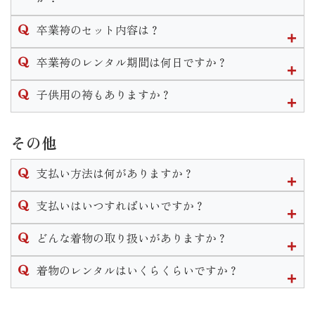
なお、着付けとヘアセットの予約は受け付けておりますがメ
卒業袴は単品でのレンタルも行なっております。２尺袖や訪
イクの予約は受け付けておりませんのでご自身でして頂きま
卒業袴のセット内容は？
問着、袴のみのレンタルは可能です。
す様お願い致します。
なお、草履のみや帯のみ等小物の単品レンタルはありませ
卒業袴は２尺袖(着物)と袴をお好きな組み合わせで選べます。
卒業袴のレンタル期間は何日ですか？
ん。
※衣装完全持ち込みでのお支度予約はご遠慮いただいており
２尺袖・袴・襦袢・重ね衿・袴下帯・草履・巾着・肌着・着
ますのでご了承くださいません。
付け小物がセットになります。
袴のレンタル期間は最長で1週間となります。
子供用の袴もありますか？
※振袖関連の衣装は単品レンタルは行っておりません。
単品でレンタルした場合は
三歳と七歳の女の子、五歳の男の子の袴はございます。
◆２尺袖をレンタル→重ね衿・襦袢・重ね衿・肌着・着付け小
小学校卒業用の衣装の取り扱いはございません。
その他
物
◆袴をレンタル→袴下帯・草履
支払い方法は何がありますか？
がセットで付いてきます。
単品でも巾着のレンタルは可能ですのでお申し付けくださ
現金かクレジットカードでのお支払いとなります。
支払いはいつすればいいですか？
い。
※ブーツのレンタルはございません。
ご契約いただくお衣装によって支払い期限は異なります。
どんな着物の取り扱いがありますか？
振袖や卒業袴などほとんどの衣装の場合ご契約から2週間以内
レンタル衣装は振袖・男性袴・女子袴・訪問着・黒留袖・喪
着物のレンタルはいくらくらいですか？
のご入金をお願いしております。
服・七五三・初着がございます。
なお、ご着用日、お引き渡しが直近の場合は使用前にご入金
振袖に関しては販売も行なっております。
衣装によって異なります。
いただきます。
その他着付け着物等小物の販売もございます。