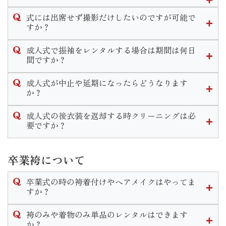
ますのでその時にお申し付けくださいませ。
式当日、前撮り共にメイクをするかしないかお選び頂けま
式には出席せず撮影だけしたいのですが可能で
す。
すか？
メイクだけでなく、ヘアセットは行きつけの美容室でやって
当店では撮影のみのプランがございます。
くる等の方法もあります。
成人式で振袖をレンタルする場合は期間は何日
お持ちの振袖を着用しての撮影「持ち込み撮影コース」と
間ですか？
振袖一式をレンタルして撮影「スタジオプラン」がございま
また一通りのメイクをご自身で行う方もいれば、アイシャド
当店で式当日のお支度をするお客様は式から１０日間がレン
す。
ウ やリップ等を着物に合う様ポイントで手直し希望のお客様
成人式が中止や延期になったらどうなります
タル期間となっております。
どちらのコースでも一度ご来店頂きお打ち合わせや衣装選び
もいらっしゃいます。
か？
なお、他の美容室等お客様ご自身で手配してお支度をする場
をして頂きます。
カウンセリングの際に細かいご要望をお伺いしますのでご安
年度毎の対応をHP内の「お知らせ」に掲載しております。
合はレンタル期間は１ヶ月設けております。
心ください。
成人式の後衣装を返却する時クリーニングは必
ご不明な点がございましたらお気軽に店舗までお問い合わせ
要ですか？
ください。
クリーニングは不要です。
ご着用後はそのまま後ご返却頂けます。
卒業袴について
なお著しい汚れや破損等がある場合はご返却の際にスタッフ
までお伝えいただきます様お願い致します。
卒業式の時の袴着付けやヘアメイクはやってま
すか？
当店で衣装のレンタルをご成約いただいたお客様のお支度予
袴のみや着物のみ単品のレンタルはできます
約は受け付けております。
か？