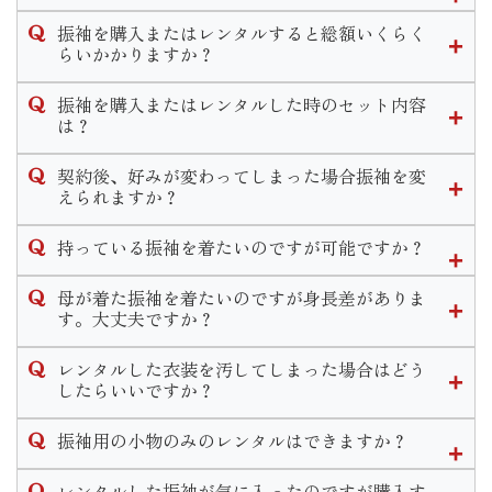
いませ。
近年振袖選びの時期が早まってきている傾向にあります。
振袖を購入またはレンタルすると総額いくらく
当店では高校３年生の夏休み〜春休みの間に決めるお客様が
らいかかりますか？
多いです。
当店での振袖一式の価格は購入の場合30万〜40万、レンタル
決める時期に正解はございませんが早めに動き出すことで豊
振袖を購入またはレンタルした時のセット内容
の場合15万〜20万が平均的な価格となっております。お選び
富な色柄から選べたり、式当日の支度時間が良い時間を選べ
は？
いただく振袖や小物によって金額が異なります。
たりとメリットがたくさんあります。
購入、レンタルのセット内容は同一となっております。
なお、前撮り時の写真代は別途料金となります。
下見だけでなく振袖選びのご相談も承っておりますのでお気
契約後、好みが変わってしまった場合振袖を変
軽にお問い合わせください。
えられますか？
◆フルセット内容◆
ご契約内容によりますが一定期間内であれば選び直しやコー
振袖・袋帯・長襦袢・重ね衿・帯揚げ・帯締め・草履・バッ
持っている振袖を着たいのですが可能ですか？
ディネート変更が可能となります。
グ・ショール・肌着・足袋・着付け小物
一定期間経過後の変更につきましては手数料が発生いたしま
◆着付け小物のセット内容◆
可能です。
母が着た振袖を着たいのですが身長差がありま
す。
腰紐5本・伊達締め2本・コーリンベルト・衿芯・三重仮紐・
近年ではお持ちの振袖の小物等を買い替えリメイクしてお召
す。大丈夫ですか？
期間や手数料についての詳しいお問い合わせは店舗までご連
帯枕・前板・後板
しになる方も多いです。
絡くださいませ。
寸法直しをして着用することができます。
当店ではリメイクパックプランや単品での小物販売などお客
レンタルした衣装を汚してしまった場合はどう
その他式当日のお支度と前撮り時のお支度２回分がセットに
ただ大幅な寸法直しが必要な場合、小さくお直しするのであ
様の需要に合わせてご案内致します。
したらいいですか？
含まれます。
れば可能ですが大きくするのは難しいこともあります。
衿元のファンデーション汚れ等若干の汚れであれば、クリー
ご検討のお客様は一度振袖をお持ちの上ご来店頂きご試着し
またママ振リメイクと一緒に前撮りや式当日の支度のご予約
振袖用の小物のみのレンタルはできますか？
ニングは不要でそのままご返却いただけます。
て頂きご提案させて頂きますのでお気軽にご相談くださいま
も受け付けております。
万が一、著しく衣装を汚してしまった場合や物をなくしてし
せ。
申し訳ございませんが小物単品のレンタルは行っておりませ
レンタルした振袖が気に入ったのですが購入す