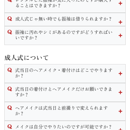
まった場合はお直し代や商品代を請求させていただく場合も
なお、小物等の購入はせず持ち込み振袖の着付のみのご予約
ん。
ることはできますか？
ございます。
は承っておりません。ご了承くださいませ。
販売のみのご案内となります。
衣装を汚してしまった場合はご返却の際に必ずご一報いただ
可能です。
ママ振リメイクプランですとお得に小物を揃えることができ
成人式じゃ無い時でも振袖は借りられますか？
きます様お願い致します。
衣装によってプラス料金は異なりますが振袖一式をそのまま
ます。
ご購入いただくことが出来ます。
結婚式やパーティなど様々なシーンで着用できる振袖はいつ
振袖に汚れやシミがあるのですがどうすればい
詳細は店舗までお問い合わせくださいませ。
でも貸し出し可能です。
いですか？
成人式以外の一般レンタルの場合は料金プランが変わりま
当店では着物のクリーニングやプレス、染み抜き等様々なお
す。
手入れを承っております。
成人式について
汚れ具合によっては納期が長くかかる場合もございますので
なお、成人式シーズンは一般レンタルは行っておりません。
ご着用の２ヶ月程度前にはご来店くださいませ。
式当日のヘアメイク・着付けはどこでやります
詳しい時期や料金は店舗までお問い合わせください。
か？
式当日のお仕度は、いせやきもの館で行います。
式当日の着付けとヘアメイクだけお願いできま
お仕度時間のご予約はご成約時に決定いたします。
すか？
当日は営業時間前の早朝から開店し、いせやきもの館内でお
式当日のお支度予約は当店で購入やレンタル、ママ振リメイ
支度をします。ヘアメイク・着付け全てのお支度が１箇所で
ヘアメイクは式当日と前撮りで変えられます
クのご成約を頂いたお客様へのサービスとなっております。
行えますのでご安心くださいませ。
か？
お支度のみのご予約はお断りさせて頂いておりますのでご了
変えられます。
承くださいませ。
メイクは自分でやりたいのですが可能ですか？
式当日と前撮りと個々に打ち合わせやカウンセリングを行い