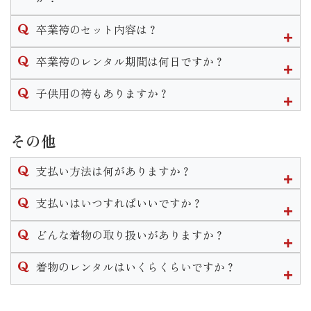
なお、着付けとヘアセットの予約は受け付けておりますがメ
卒業袴は単品でのレンタルも行なっております。２尺袖や訪
イクの予約は受け付けておりませんのでご自身でして頂きま
卒業袴のセット内容は？
問着、袴のみのレンタルは可能です。
す様お願い致します。
なお、草履のみや帯のみ等小物の単品レンタルはありませ
卒業袴は２尺袖(着物)と袴をお好きな組み合わせで選べます。
卒業袴のレンタル期間は何日ですか？
ん。
※衣装完全持ち込みでのお支度予約はご遠慮いただいており
２尺袖・袴・襦袢・重ね衿・袴下帯・草履・巾着・肌着・着
ますのでご了承くださいません。
付け小物がセットになります。
袴のレンタル期間は最長で1週間となります。
子供用の袴もありますか？
※振袖関連の衣装は単品レンタルは行っておりません。
単品でレンタルした場合は
三歳と七歳の女の子、五歳の男の子の袴はございます。
◆２尺袖をレンタル→重ね衿・襦袢・重ね衿・肌着・着付け小
小学校卒業用の衣装の取り扱いはございません。
その他
物
◆袴をレンタル→袴下帯・草履
支払い方法は何がありますか？
がセットで付いてきます。
単品でも巾着のレンタルは可能ですのでお申し付けくださ
現金かクレジットカードでのお支払いとなります。
支払いはいつすればいいですか？
い。
※ブーツのレンタルはございません。
ご契約いただくお衣装によって支払い期限は異なります。
どんな着物の取り扱いがありますか？
振袖や卒業袴などほとんどの衣装の場合ご契約から2週間以内
レンタル衣装は振袖・男性袴・女子袴・訪問着・黒留袖・喪
着物のレンタルはいくらくらいですか？
のご入金をお願いしております。
服・七五三・初着がございます。
なお、ご着用日、お引き渡しが直近の場合は使用前にご入金
振袖に関しては販売も行なっております。
衣装によって異なります。
いただきます。
その他着付け着物等小物の販売もございます。