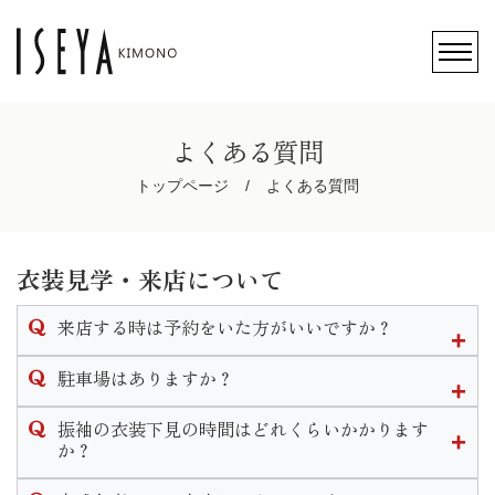
よくある質問
トップページ
よくある質問
衣装見学・来店について
来店する時は予約をいた方がいいですか？
ご予約無しでのご来店も可能ですが、ご予約のお客様を優先
駐車場はありますか？
的にご案内させて頂きますのでお待ちいただく場合がござい
ます。
店頭前にある駐車スペースと店舗裏側にも大型駐車場がござ
振袖の衣装下見の時間はどれくらいかかります
可能な限りご予約をいただきます様お願い致します。
います。
か？
なお、ご予約はこのHP内かお電話にて承ります。
振袖下見の流れは