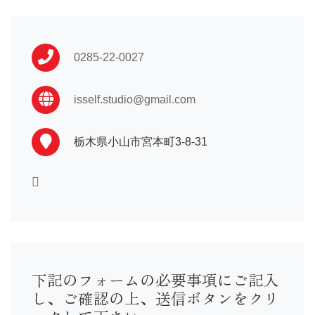
振袖 …110,000〜
卒業袴…16,500〜
男性袴…33,000〜
0285-22-0027
訪問着…16,500〜
黒留袖…33,000〜
喪服 …16,500〜
isself.studio@gmail.com
七五三や初着はプランによって異なる為店舗までお問い合わ
せ下さい。
栃木県小山市宮本町3-8-31
下記のフォームの必要事項にご記入
し、ご確認の上、送信ボタンをクリ