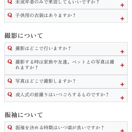
未成年者のみで来店してもいいですか？
プラン説明→振袖選び→トータルコーディネート
となります。個人差はありますが１時間半〜２時間程度かか
衣装の下見やプランの説明であればお嬢様ご本人様のみのご
子供用の衣装はありますか？
ります。
来店も大歓迎です。
振袖一式を気に入ってご契約に至る場合は保護者様の同意が
三歳七歳の女の子、五歳の男の子の衣装はございます。
必要となります。
七五三用の衣装になりますので和装になります。
撮影について
七五三の詳しいプランはHP内の七五三ページをご覧頂くか店
撮影はどこで行いますか？
舗までお問い合わせください。
スタジオが当館２階にございますのでそこで撮影します。
撮影する時は家族や友達、ペットとの写真は撮
また、スタジオへは階段を登って移動していただく為車椅子
れますか？
でのご移動等の場合は事前にご相談をいただきます様お願い
当店では家族撮影はもちろんペットとの撮影もできます。
致します。
写真はどこで撮影しますか？
家族和装プランや兄妹和装プラン等豊富にご用意しておりま
す。
いせやきもの館に併設されているスタジオにて撮影を行いま
成人式の前撮りはいつごろするものですか？
なお家族撮影等の希望がある場合はご予約時にお申し付けく
す。
ださいませ。
式の前の年、春頃〜をおすすめしております。
スタジオは予約制となっており年中撮影可能となっておりま
振袖について
すので時期や曜日、時間はお客様の御都合に合わせて行うこ
とができます。
振袖を決める時期はいつ頃が良いですか？
なお水・木・年末年始は休館日となりますのでご了承くださ