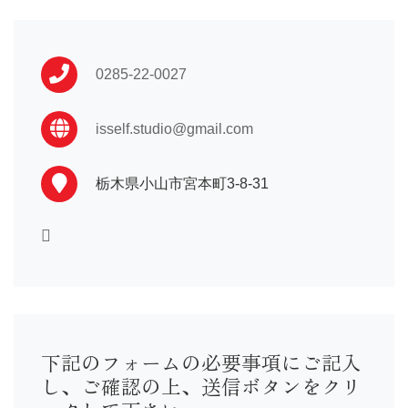
振袖 …110,000〜
卒業袴…16,500〜
男性袴…33,000〜
0285-22-0027
訪問着…16,500〜
黒留袖…33,000〜
喪服 …16,500〜
isself.studio@gmail.com
七五三や初着はプランによって異なる為店舗までお問い合わ
せ下さい。
栃木県小山市宮本町3-8-31
下記のフォームの必要事項にご記入
し、ご確認の上、送信ボタンをクリ