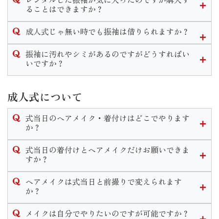
まった場合はお直し代や商品代を請求させていただく場合も
なお、小物等の購入はせず持ち込み振袖の着付のみのご予約
ん。
ることはできますか？
ございます。
は承っておりません。ご了承くださいませ。
販売のみのご案内となります。
衣装を汚してしまった場合はご返却の際に必ずご一報いただ
可能です。
ママ振リメイクプランですとお得に小物を揃えることができ
成人式じゃ無い時でも振袖は借りられますか？
きます様お願い致します。
衣装によってプラス料金は異なりますが振袖一式をそのまま
ます。
ご購入いただくことが出来ます。
結婚式やパーティなど様々なシーンで着用できる振袖はいつ
振袖に汚れやシミがあるのですがどうすればい
詳細は店舗までお問い合わせくださいませ。
でも貸し出し可能です。
いですか？
成人式以外の一般レンタルの場合は料金プランが変わりま
当店では着物のクリーニングやプレス、染み抜き等様々なお
す。
手入れを承っております。
成人式について
汚れ具合によっては納期が長くかかる場合もございますので
なお、成人式シーズンは一般レンタルは行っておりません。
ご着用の２ヶ月程度前にはご来店くださいませ。
式当日のヘアメイク・着付けはどこでやります
詳しい時期や料金は店舗までお問い合わせください。
か？
式当日のお仕度は、いせやきもの館で行います。
式当日の着付けとヘアメイクだけお願いできま
お仕度時間のご予約はご成約時に決定いたします。
すか？
当日は営業時間前の早朝から開店し、いせやきもの館内でお
式当日のお支度予約は当店で購入やレンタル、ママ振リメイ
支度をします。ヘアメイク・着付け全てのお支度が１箇所で
ヘアメイクは式当日と前撮りで変えられます
クのご成約を頂いたお客様へのサービスとなっております。
行えますのでご安心くださいませ。
か？
お支度のみのご予約はお断りさせて頂いておりますのでご了
変えられます。
承くださいませ。
メイクは自分でやりたいのですが可能ですか？
式当日と前撮りと個々に打ち合わせやカウンセリングを行い