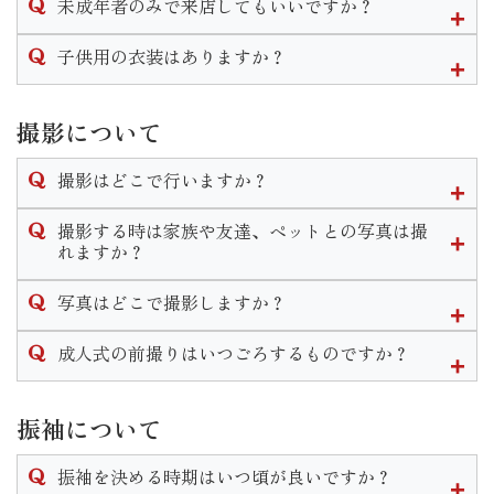
未成年者のみで来店してもいいですか？
プラン説明→振袖選び→トータルコーディネート
となります。個人差はありますが１時間半〜２時間程度かか
衣装の下見やプランの説明であればお嬢様ご本人様のみのご
子供用の衣装はありますか？
ります。
来店も大歓迎です。
振袖一式を気に入ってご契約に至る場合は保護者様の同意が
三歳七歳の女の子、五歳の男の子の衣装はございます。
必要となります。
七五三用の衣装になりますので和装になります。
撮影について
七五三の詳しいプランはHP内の七五三ページをご覧頂くか店
撮影はどこで行いますか？
舗までお問い合わせください。
スタジオが当館２階にございますのでそこで撮影します。
撮影する時は家族や友達、ペットとの写真は撮
また、スタジオへは階段を登って移動していただく為車椅子
れますか？
でのご移動等の場合は事前にご相談をいただきます様お願い
当店では家族撮影はもちろんペットとの撮影もできます。
致します。
写真はどこで撮影しますか？
家族和装プランや兄妹和装プラン等豊富にご用意しておりま
す。
いせやきもの館に併設されているスタジオにて撮影を行いま
成人式の前撮りはいつごろするものですか？
なお家族撮影等の希望がある場合はご予約時にお申し付けく
す。
ださいませ。
式の前の年、春頃〜をおすすめしております。
スタジオは予約制となっており年中撮影可能となっておりま
振袖について
すので時期や曜日、時間はお客様の御都合に合わせて行うこ
とができます。
振袖を決める時期はいつ頃が良いですか？
なお水・木・年末年始は休館日となりますのでご了承くださ