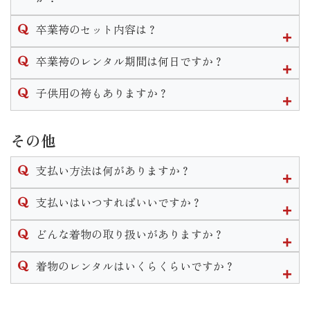
なお、着付けとヘアセットの予約は受け付けておりますがメ
卒業袴は単品でのレンタルも行なっております。２尺袖や訪
イクの予約は受け付けておりませんのでご自身でして頂きま
卒業袴のセット内容は？
問着、袴のみのレンタルは可能です。
す様お願い致します。
なお、草履のみや帯のみ等小物の単品レンタルはありませ
卒業袴は２尺袖(着物)と袴をお好きな組み合わせで選べます。
卒業袴のレンタル期間は何日ですか？
ん。
※衣装完全持ち込みでのお支度予約はご遠慮いただいており
２尺袖・袴・襦袢・重ね衿・袴下帯・草履・巾着・肌着・着
ますのでご了承くださいません。
付け小物がセットになります。
袴のレンタル期間は最長で1週間となります。
子供用の袴もありますか？
※振袖関連の衣装は単品レンタルは行っておりません。
単品でレンタルした場合は
三歳と七歳の女の子、五歳の男の子の袴はございます。
◆２尺袖をレンタル→重ね衿・襦袢・重ね衿・肌着・着付け小
小学校卒業用の衣装の取り扱いはございません。
その他
物
◆袴をレンタル→袴下帯・草履
支払い方法は何がありますか？
がセットで付いてきます。
単品でも巾着のレンタルは可能ですのでお申し付けくださ
現金かクレジットカードでのお支払いとなります。
支払いはいつすればいいですか？
い。
※ブーツのレンタルはございません。
ご契約いただくお衣装によって支払い期限は異なります。
どんな着物の取り扱いがありますか？
振袖や卒業袴などほとんどの衣装の場合ご契約から2週間以内
レンタル衣装は振袖・男性袴・女子袴・訪問着・黒留袖・喪
着物のレンタルはいくらくらいですか？
のご入金をお願いしております。
服・七五三・初着がございます。
なお、ご着用日、お引き渡しが直近の場合は使用前にご入金
振袖に関しては販売も行なっております。
衣装によって異なります。
いただきます。
その他着付け着物等小物の販売もございます。