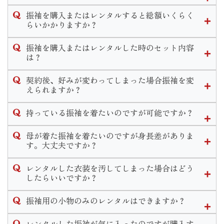
いませ。
近年振袖選びの時期が早まってきている傾向にあります。
振袖を購入またはレンタルすると総額いくらく
当店では高校３年生の夏休み〜春休みの間に決めるお客様が
らいかかりますか？
多いです。
当店での振袖一式の価格は購入の場合30万〜40万、レンタル
決める時期に正解はございませんが早めに動き出すことで豊
振袖を購入またはレンタルした時のセット内容
の場合15万〜20万が平均的な価格となっております。お選び
富な色柄から選べたり、式当日の支度時間が良い時間を選べ
は？
いただく振袖や小物によって金額が異なります。
たりとメリットがたくさんあります。
購入、レンタルのセット内容は同一となっております。
なお、前撮り時の写真代は別途料金となります。
下見だけでなく振袖選びのご相談も承っておりますのでお気
契約後、好みが変わってしまった場合振袖を変
軽にお問い合わせください。
えられますか？
◆フルセット内容◆
ご契約内容によりますが一定期間内であれば選び直しやコー
振袖・袋帯・長襦袢・重ね衿・帯揚げ・帯締め・草履・バッ
持っている振袖を着たいのですが可能ですか？
ディネート変更が可能となります。
グ・ショール・肌着・足袋・着付け小物
一定期間経過後の変更につきましては手数料が発生いたしま
◆着付け小物のセット内容◆
可能です。
母が着た振袖を着たいのですが身長差がありま
す。
腰紐5本・伊達締め2本・コーリンベルト・衿芯・三重仮紐・
近年ではお持ちの振袖の小物等を買い替えリメイクしてお召
す。大丈夫ですか？
期間や手数料についての詳しいお問い合わせは店舗までご連
帯枕・前板・後板
しになる方も多いです。
絡くださいませ。
寸法直しをして着用することができます。
当店ではリメイクパックプランや単品での小物販売などお客
レンタルした衣装を汚してしまった場合はどう
その他式当日のお支度と前撮り時のお支度２回分がセットに
ただ大幅な寸法直しが必要な場合、小さくお直しするのであ
様の需要に合わせてご案内致します。
したらいいですか？
含まれます。
れば可能ですが大きくするのは難しいこともあります。
衿元のファンデーション汚れ等若干の汚れであれば、クリー
ご検討のお客様は一度振袖をお持ちの上ご来店頂きご試着し
またママ振リメイクと一緒に前撮りや式当日の支度のご予約
振袖用の小物のみのレンタルはできますか？
ニングは不要でそのままご返却いただけます。
て頂きご提案させて頂きますのでお気軽にご相談くださいま
も受け付けております。
万が一、著しく衣装を汚してしまった場合や物をなくしてし
せ。
申し訳ございませんが小物単品のレンタルは行っておりませ
レンタルした振袖が気に入ったのですが購入す