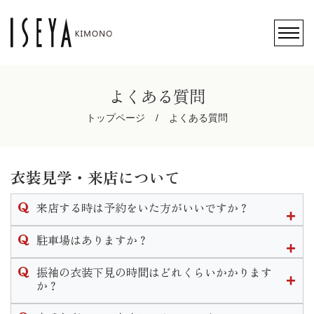
よくある質問
トップページ
よくある質問
衣装見学・来店について
来店する時は予約をいた方がいいですか？
ご予約無しでのご来店も可能ですが、ご予約のお客様を優先
駐車場はありますか？
的にご案内させて頂きますのでお待ちいただく場合がござい
ます。
店頭前にある駐車スペースと店舗裏側にも大型駐車場がござ
振袖の衣装下見の時間はどれくらいかかります
可能な限りご予約をいただきます様お願い致します。
います。
か？
なお、ご予約はこのHP内かお電話にて承ります。
振袖下見の流れは