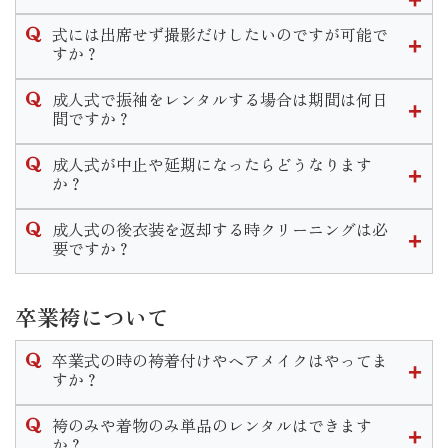
ますのでその時にお申し付けくださいませ。
式当日、前撮り共にメイクをするかしないかお選び頂けま
式には出席せず撮影だけしたいのですが可能で
す。
すか？
メイクだけでなく、ヘアセットは行きつけの美容室でやって
当店では撮影のみのプランがございます。
くる等の方法もあります。
成人式で振袖をレンタルする場合は期間は何日
お持ちの振袖を着用しての撮影「持ち込み撮影コース」と
間ですか？
振袖一式をレンタルして撮影「スタジオプラン」がございま
また一通りのメイクをご自身で行う方もいれば、アイシャド
当店で式当日のお支度をするお客様は式から１０日間がレン
す。
ウ やリップ等を着物に合う様ポイントで手直し希望のお客様
成人式が中止や延期になったらどうなります
タル期間となっております。
どちらのコースでも一度ご来店頂きお打ち合わせや衣装選び
もいらっしゃいます。
か？
なお、他の美容室等お客様ご自身で手配してお支度をする場
をして頂きます。
カウンセリングの際に細かいご要望をお伺いしますのでご安
年度毎の対応をHP内の「お知らせ」に掲載しております。
合はレンタル期間は１ヶ月設けております。
心ください。
成人式の後衣装を返却する時クリーニングは必
ご不明な点がございましたらお気軽に店舗までお問い合わせ
要ですか？
ください。
クリーニングは不要です。
ご着用後はそのまま後ご返却頂けます。
卒業袴について
なお著しい汚れや破損等がある場合はご返却の際にスタッフ
までお伝えいただきます様お願い致します。
卒業式の時の袴着付けやヘアメイクはやってま
すか？
当店で衣装のレンタルをご成約いただいたお客様のお支度予
袴のみや着物のみ単品のレンタルはできます
約は受け付けております。
か？