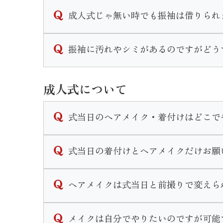
可能です。
成人式じゃ無い時でも振袖は借りられ
衣装によってプラス料金は異なりますが振袖
詳細は店舗までお問い合わせくださいませ。
結婚式やパーティなど様々なシーンで着用で
振袖に汚れやシミがあるのですがどう
成人式以外の一般レンタルの場合は料金プラ
当店では着物のクリーニングやプレス、染み
なお、成人式シーズンは一般レンタルは行っ
成人式について
汚れ具合によっては納期が長くかかる場合も
詳しい時期や料金は店舗までお問い合わせく
式当日のヘアメイク・着付けはどこで
式当日のお仕度は、いせやきもの館で行いま
式当日の着付けとヘアメイクだけお願
お仕度時間のご予約はご成約時に決定いたし
当日は営業時間前の早朝から開店し、いせや
式当日のお支度予約は当店で購入やレンタル
ヘアメイクは式当日と前撮りで変えら
せ。
お支度のみのご予約はお断りさせて頂いてお
変えられます。
メイクは自分でやりたいのですが可能
式当日と前撮りと個々に打ち合わせやカウン