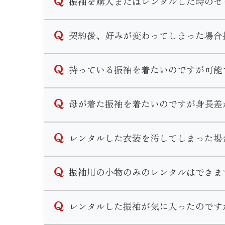
振袖を購入またはレンタルした時のセ
金額が異なります。
下見だけでなく振袖選びのご相談も承ってお
なお、前撮り時の写真代は別途料金となりま
購入、レンタルのセット内容は同一となって
契約後、好みが変わってしまった場合
◆フルセット内容◆
ご契約内容によりますが一定期間内であれば
持っている振袖を着たいのですが可能
振袖・袋帯・長襦袢・重ね衿・帯揚げ・帯締
一定期間経過後の変更につきましては手数料
◆着付け小物のセット内容◆
期間や手数料についての詳しいお問い合わせ
可能です。
腰紐5本・伊達締め2本・コーリンベルト・
母が着た振袖を着たいのですが身長差
近年ではお持ちの振袖の小物等を買い替えリ
当店ではリメイクパックプランや単品での小
その他式当日のお支度と前撮り時のお支度２
寸法直しをして着用することができます。
レンタルした衣装を汚してしまった場
ただ大幅な寸法直しが必要な場合、小さくお
またママ振リメイクと一緒に前撮りや式当日
ご検討のお客様は一度振袖をお持ちの上ご来
衿元のファンデーション汚れ等若干の汚れで
振袖用の小物のみのレンタルはできま
万が一、著しく衣装を汚してしまった場合や
なお、小物等の購入はせず持ち込み振袖の着
衣装を汚してしまった場合はご返却の際に必
申し訳ございませんが小物単品のレンタルは
レンタルした振袖が気に入ったのです
販売のみのご案内となります。
ママ振リメイクプランですとお得に小物を揃