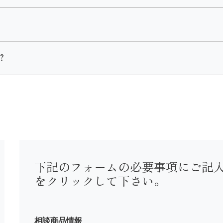
異なります。
約から2週間以内のご入金をお願いしております。
着・黒留袖・喪服・七五三・初着がございます。
？
使用前にご入金いただきます。
。
下記のフォームの必要事項にご記
をクリックして下さい。
までお問い合わせ下さい。
相談商品情報