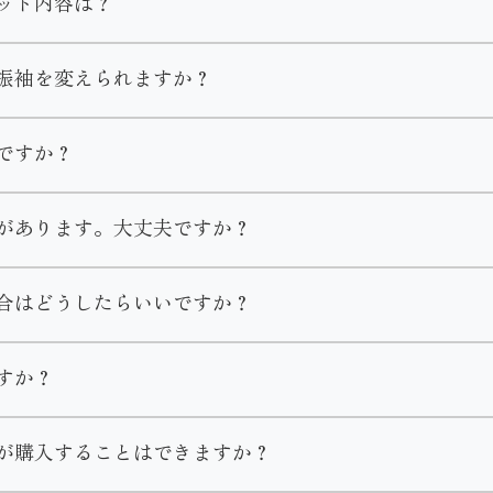
ット内容は？
りますのでお気軽にお問い合わせください。
す。
おります。
振袖を変えられますか？
選び直しやコーディネート変更が可能となります。
ですか？
め・草履・バッグ・ショール・肌着・足袋・着付け小物
が発生いたします。
は店舗までご連絡くださいませ。
衿芯・三重仮紐・帯枕・前板・後板
があります。大丈夫ですか？
メイクしてお召しになる方も多いです。
物販売などお客様の需要に合わせてご案内致します。
回分がセットに含まれます。
合はどうしたらいいですか？
直しするのであれば可能ですが大きくするのは難しいこともあ
の支度のご予約も受け付けております。
店頂きご試着して頂きご提案させて頂きますのでお気軽にご相
あれば、クリーニングは不要でそのままご返却いただけます。
すか？
物をなくしてしまった場合はお直し代や商品代を請求させてい
付のみのご予約は承っておりません。ご了承くださいませ。
ずご一報いただきます様お願い致します。
行っておりません。
が購入することはできますか？
えることができます。