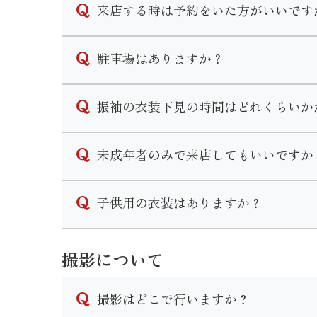
来店する時は予約をいた方がいいです
ご予約無しでのご来店も可能ですが、ご予約
駐車場はありますか？
可能な限りご予約をいただきます様お願い致
なお、ご予約はこのHP内かお電話にて承り
店頭前にある駐車スペースと店舗裏側にも大
振袖の衣装下見の時間はどれくらいか
振袖下見の流れは
未成年者のみで来店してもいいですか
プラン説明→振袖選び→トータルコーディネ
となります。個人差はありますが１時間半〜
衣装の下見やプランの説明であればお嬢様ご
子供用の衣装はありますか？
振袖一式を気に入ってご契約に至る場合は保
三歳七歳の女の子、五歳の男の子の衣装はご
撮影について
七五三用の衣装になりますので和装になりま
撮影はどこで行いますか？
七五三の詳しいプランはHP内の七五三ペー