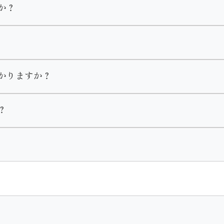
か？
のお客様を優先的にご案内させて頂きますのでお待ちいただく
します。
ます。
型駐車場がございます。
かりますか？
？
ート
２時間程度かかります。
本人様のみのご来店も大歓迎です。
護者様の同意が必要となります。
ざいます。
す。
ジをご覧頂くか店舗までお問い合わせください。