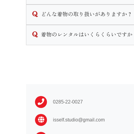
ご契約いただくお衣装によって支払い期限は
どんな着物の取り扱いがありますか？
振袖や卒業袴などほとんどの衣装の場合ご契
レンタル衣装は振袖・男性袴・女子袴・訪問
着物のレンタルはいくらくらいですか
なお、ご着用日、お引き渡しが直近の場合は
振袖に関しては販売も行なっております。
その他着付け着物等小物の販売もございます
衣装によって異なります。
振袖 …110,000〜
卒業袴…16,500〜
男性袴…33,000〜
訪問着…16,500〜
黒留袖…33,000〜
0285-22-0027
喪服 …16,500〜
isself.studio@gmail.com
七五三や初着はプランによって異なる為店舗