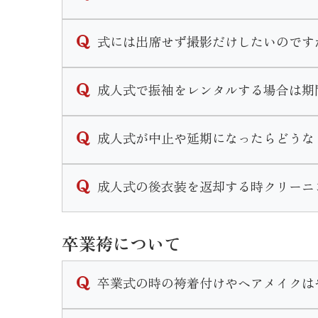
式当日、前撮り共にメイクをするかしないか
式には出席せず撮影だけしたいのです
メイクだけでなく、ヘアセットは行きつけの
当店では撮影のみのプランがございます。
成人式で振袖をレンタルする場合は期
また一通りのメイクをご自身で行う方もいれ
お持ちの振袖を着用しての撮影「持ち込み撮
カウンセリングの際に細かいご要望をお伺い
振袖一式をレンタルして撮影「スタジオプラ
当店で式当日のお支度をするお客様は式から
成人式が中止や延期になったらどうな
どちらのコースでも一度ご来店頂きお打ち合
なお、他の美容室等お客様ご自身で手配して
年度毎の対応をHP内の「お知らせ」に掲載
成人式の後衣装を返却する時クリーニ
ご不明な点がございましたらお気軽に店舗ま
クリーニングは不要です。
卒業袴について
ご着用後はそのまま後ご返却頂けます。
なお著しい汚れや破損等がある場合はご返却
卒業式の時の袴着付けやヘアメイクは
当店で衣装のレンタルをご成約いただいたお