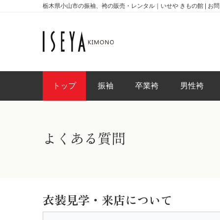
栃木県小山市の振袖、袴の販売・レンタル｜いせや きもの館 | お
トップ
振袖
卒業袴
男性袴
よくある質問
衣装見学・来店について