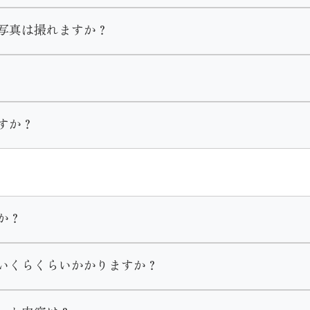
撮影します。
写真は撮れますか？
ただく為車椅子でのご移動等の場合は事前にご相談をいただき
もできます。
用意しております。
にお申し付けくださいませ。
て撮影を行います。
すか？
。
となっておりますので時期や曜日、時間はお客様の御都合に合
でご了承くださいませ。
か？
にあります。
いくらくらいかかりますか？
決めるお客様が多いです。
き出すことで豊富な色柄から選べたり、式当日の支度時間が良
40万、レンタルの場合15万〜20万が平均的な価格となって