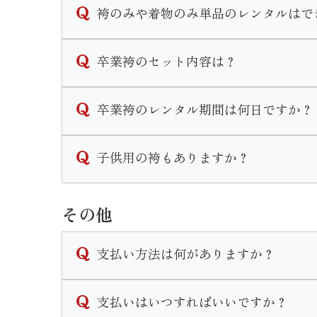
袴のみや着物のみ単品のレンタルはで
なお、着付けとヘアセットの予約は受け付け
卒業袴は単品でのレンタルも行なっておりま
卒業袴のセット内容は？
※衣装完全持ち込みでのお支度予約はご遠慮
なお、草履のみや帯のみ等小物の単品レンタ
卒業袴は２尺袖(着物)と袴をお好きな組み
卒業袴のレンタル期間は何日ですか？
※振袖関連の衣装は単品レンタルは行ってお
２尺袖・袴・襦袢・重ね衿・袴下帯・草履・
袴のレンタル期間は最長で1週間となります
子供用の袴もありますか？
単品でレンタルした場合は
◆２尺袖をレンタル→重ね衿・襦袢・重ね衿
三歳と七歳の女の子、五歳の男の子の袴はご
◆袴をレンタル→袴下帯・草履
その他
小学校卒業用の衣装の取り扱いはございませ
がセットで付いてきます。
単品でも巾着のレンタルは可能ですのでお申
支払い方法は何がありますか？
※ブーツのレンタルはございません。
現金かクレジットカードでのお支払いとなり
支払いはいつすればいいですか？