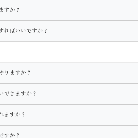
ますか？
一式をそのままご購入いただくことが出来ます。
きる振袖はいつでも貸し出し可能です。
すればいいですか？
ンが変わります。
抜き等様々なお手入れを承っております。
ておりません。
ございますのでご着用の２ヶ月程度前にはご来店くださいませ
ださい。
やりますか？
す。
いできますか？
ます。
きもの館内でお支度をします。ヘアメイク・着付け全てのお支
、ママ振リメイクのご成約を頂いたお客様へのサービスとなっ
れますか？
りますのでご了承くださいませ。
ですか？
セリングを行いますのでその時にお申し付けくださいませ。