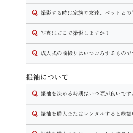
スタジオが当館２階にございますのでそこで
撮影する時は家族や友達、ペットとの
また、スタジオへは階段を登って移動してい
当店では家族撮影はもちろんペットとの撮影
写真はどこで撮影しますか？
家族和装プランや兄妹和装プラン等豊富にご
なお家族撮影等の希望がある場合はご予約時
いせやきもの館に併設されているスタジオに
成人式の前撮りはいつごろするもので
式の前の年、春頃〜をおすすめしております
振袖について
スタジオは予約制となっており年中撮影可能
なお水・木・年末年始は休館日となりますの
振袖を決める時期はいつ頃が良いです
近年振袖選びの時期が早まってきている傾向
振袖を購入またはレンタルすると総額
当店では高校３年生の夏休み〜春休みの間に
決める時期に正解はございませんが早めに動
当店での振袖一式の価格は購入の場合30万〜
ます。