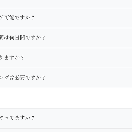
お選び頂けます。
が可能ですか？
美容室でやってくる等の方法もあります。
間は何日間ですか？
ば、アイシャドウ やリップ等を着物に合う様ポイントで手直
影コース」と
しますのでご安心ください。
ン」がございます。
１０日間がレンタル期間となっております。
りますか？
わせや衣装選びをして頂きます。
お支度をする場合はレンタル期間は１ヶ月設けております。
しております。
ングは必要ですか？
でお問い合わせください。
の際にスタッフまでお伝えいただきます様お願い致します。
やってますか？
客様のお支度予約は受け付けております。