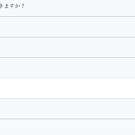
きますか？
ておりますがメイクの予約は受け付けておりませんのでご自身
す。２尺袖や訪問着、袴のみのレンタルは可能です。
いただいておりますのでご了承くださいません。
ルはありません。
合わせで選べます。
りません。
巾着・肌着・着付け小物がセットになります。
。
・肌着・着付け小物
ざいます。
ん。
し付けください。
ます。