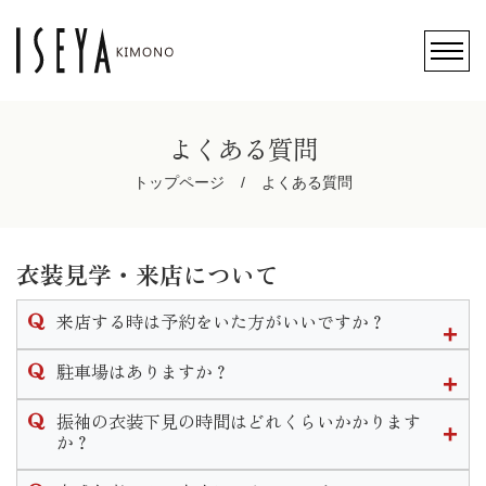
よくある質問
トップページ
よくある質問
衣装見学・来店について
来店する時は予約をいた方がいいですか？
ご予約無しでのご来店も可能ですが、ご予約のお客様を優先
駐車場はありますか？
的にご案内させて頂きますのでお待ちいただく場合がござい
ます。
店頭前にある駐車スペースと店舗裏側にも大型駐車場がござ
振袖の衣装下見の時間はどれくらいかかります
可能な限りご予約をいただきます様お願い致します。
います。
か？
なお、ご予約はこのHP内かお電話にて承ります。
振袖下見の流れは