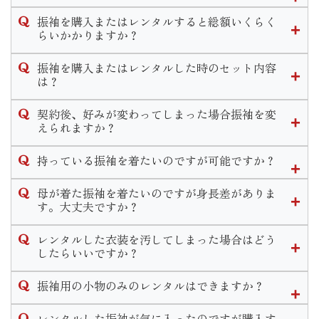
いませ。
近年振袖選びの時期が早まってきている傾向にあります。
振袖を購入またはレンタルすると総額いくらく
当店では高校３年生の夏休み〜春休みの間に決めるお客様が
らいかかりますか？
多いです。
当店での振袖一式の価格は購入の場合30万〜40万、レンタル
決める時期に正解はございませんが早めに動き出すことで豊
振袖を購入またはレンタルした時のセット内容
の場合15万〜20万が平均的な価格となっております。お選び
富な色柄から選べたり、式当日の支度時間が良い時間を選べ
は？
いただく振袖や小物によって金額が異なります。
たりとメリットがたくさんあります。
購入、レンタルのセット内容は同一となっております。
なお、前撮り時の写真代は別途料金となります。
下見だけでなく振袖選びのご相談も承っておりますのでお気
契約後、好みが変わってしまった場合振袖を変
軽にお問い合わせください。
えられますか？
◆フルセット内容◆
ご契約内容によりますが一定期間内であれば選び直しやコー
振袖・袋帯・長襦袢・重ね衿・帯揚げ・帯締め・草履・バッ
持っている振袖を着たいのですが可能ですか？
ディネート変更が可能となります。
グ・ショール・肌着・足袋・着付け小物
一定期間経過後の変更につきましては手数料が発生いたしま
◆着付け小物のセット内容◆
可能です。
母が着た振袖を着たいのですが身長差がありま
す。
腰紐5本・伊達締め2本・コーリンベルト・衿芯・三重仮紐・
近年ではお持ちの振袖の小物等を買い替えリメイクしてお召
す。大丈夫ですか？
期間や手数料についての詳しいお問い合わせは店舗までご連
帯枕・前板・後板
しになる方も多いです。
絡くださいませ。
寸法直しをして着用することができます。
当店ではリメイクパックプランや単品での小物販売などお客
レンタルした衣装を汚してしまった場合はどう
その他式当日のお支度と前撮り時のお支度２回分がセットに
ただ大幅な寸法直しが必要な場合、小さくお直しするのであ
様の需要に合わせてご案内致します。
したらいいですか？
含まれます。
れば可能ですが大きくするのは難しいこともあります。
衿元のファンデーション汚れ等若干の汚れであれば、クリー
ご検討のお客様は一度振袖をお持ちの上ご来店頂きご試着し
またママ振リメイクと一緒に前撮りや式当日の支度のご予約
振袖用の小物のみのレンタルはできますか？
ニングは不要でそのままご返却いただけます。
て頂きご提案させて頂きますのでお気軽にご相談くださいま
も受け付けております。
万が一、著しく衣装を汚してしまった場合や物をなくしてし
せ。
申し訳ございませんが小物単品のレンタルは行っておりませ
レンタルした振袖が気に入ったのですが購入す