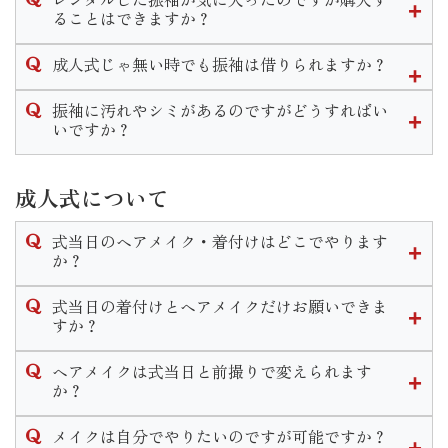
まった場合はお直し代や商品代を請求させていただく場合も
なお、小物等の購入はせず持ち込み振袖の着付のみのご予約
ん。
ることはできますか？
ございます。
は承っておりません。ご了承くださいませ。
販売のみのご案内となります。
衣装を汚してしまった場合はご返却の際に必ずご一報いただ
可能です。
ママ振リメイクプランですとお得に小物を揃えることができ
成人式じゃ無い時でも振袖は借りられますか？
きます様お願い致します。
衣装によってプラス料金は異なりますが振袖一式をそのまま
ます。
ご購入いただくことが出来ます。
結婚式やパーティなど様々なシーンで着用できる振袖はいつ
振袖に汚れやシミがあるのですがどうすればい
詳細は店舗までお問い合わせくださいませ。
でも貸し出し可能です。
いですか？
成人式以外の一般レンタルの場合は料金プランが変わりま
当店では着物のクリーニングやプレス、染み抜き等様々なお
す。
手入れを承っております。
成人式について
汚れ具合によっては納期が長くかかる場合もございますので
なお、成人式シーズンは一般レンタルは行っておりません。
ご着用の２ヶ月程度前にはご来店くださいませ。
式当日のヘアメイク・着付けはどこでやります
詳しい時期や料金は店舗までお問い合わせください。
か？
式当日のお仕度は、いせやきもの館で行います。
式当日の着付けとヘアメイクだけお願いできま
お仕度時間のご予約はご成約時に決定いたします。
すか？
当日は営業時間前の早朝から開店し、いせやきもの館内でお
式当日のお支度予約は当店で購入やレンタル、ママ振リメイ
支度をします。ヘアメイク・着付け全てのお支度が１箇所で
ヘアメイクは式当日と前撮りで変えられます
クのご成約を頂いたお客様へのサービスとなっております。
行えますのでご安心くださいませ。
か？
お支度のみのご予約はお断りさせて頂いておりますのでご了
変えられます。
承くださいませ。
メイクは自分でやりたいのですが可能ですか？
式当日と前撮りと個々に打ち合わせやカウンセリングを行い