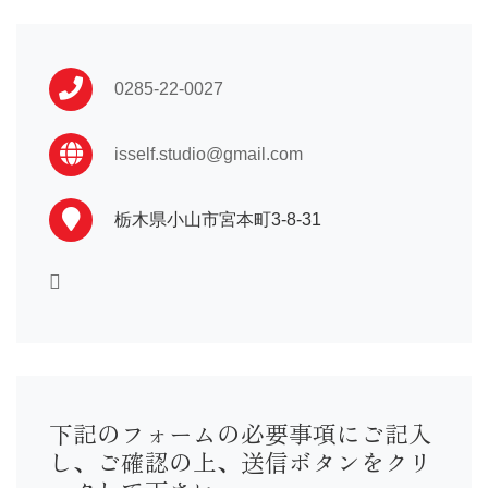
振袖 …110,000〜
卒業袴…16,500〜
男性袴…33,000〜
0285-22-0027
訪問着…16,500〜
黒留袖…33,000〜
喪服 …16,500〜
isself.studio@gmail.com
七五三や初着はプランによって異なる為店舗までお問い合わ
せ下さい。
栃木県小山市宮本町3-8-31
下記のフォームの必要事項にご記入
し、ご確認の上、送信ボタンをクリ