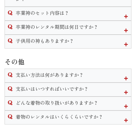
なお、着付けとヘアセットの予約は受け付けておりますがメ
卒業袴は単品でのレンタルも行なっております。２尺袖や訪
イクの予約は受け付けておりませんのでご自身でして頂きま
卒業袴のセット内容は？
問着、袴のみのレンタルは可能です。
す様お願い致します。
なお、草履のみや帯のみ等小物の単品レンタルはありませ
卒業袴は２尺袖(着物)と袴をお好きな組み合わせで選べます。
卒業袴のレンタル期間は何日ですか？
ん。
※衣装完全持ち込みでのお支度予約はご遠慮いただいており
２尺袖・袴・襦袢・重ね衿・袴下帯・草履・巾着・肌着・着
ますのでご了承くださいません。
付け小物がセットになります。
袴のレンタル期間は最長で1週間となります。
子供用の袴もありますか？
※振袖関連の衣装は単品レンタルは行っておりません。
単品でレンタルした場合は
三歳と七歳の女の子、五歳の男の子の袴はございます。
◆２尺袖をレンタル→重ね衿・襦袢・重ね衿・肌着・着付け小
小学校卒業用の衣装の取り扱いはございません。
その他
物
◆袴をレンタル→袴下帯・草履
支払い方法は何がありますか？
がセットで付いてきます。
単品でも巾着のレンタルは可能ですのでお申し付けくださ
現金かクレジットカードでのお支払いとなります。
支払いはいつすればいいですか？
い。
※ブーツのレンタルはございません。
ご契約いただくお衣装によって支払い期限は異なります。
どんな着物の取り扱いがありますか？
振袖や卒業袴などほとんどの衣装の場合ご契約から2週間以内
レンタル衣装は振袖・男性袴・女子袴・訪問着・黒留袖・喪
着物のレンタルはいくらくらいですか？
のご入金をお願いしております。
服・七五三・初着がございます。
なお、ご着用日、お引き渡しが直近の場合は使用前にご入金
振袖に関しては販売も行なっております。
衣装によって異なります。
いただきます。
その他着付け着物等小物の販売もございます。