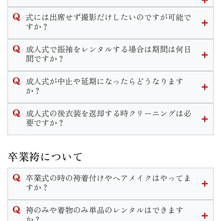
ますのでその時にお申し付けくださいませ。
式当日、前撮り共にメイクをするかしないかお選び頂けま
式には出席せず撮影だけしたいのですが可能で
す。
すか？
メイクだけでなく、ヘアセットは行きつけの美容室でやって
当店では撮影のみのプランがございます。
くる等の方法もあります。
成人式で振袖をレンタルする場合は期間は何日
お持ちの振袖を着用しての撮影「持ち込み撮影コース」と
間ですか？
振袖一式をレンタルして撮影「スタジオプラン」がございま
また一通りのメイクをご自身で行う方もいれば、アイシャド
当店で式当日のお支度をするお客様は式から１０日間がレン
す。
ウ やリップ等を着物に合う様ポイントで手直し希望のお客様
成人式が中止や延期になったらどうなります
タル期間となっております。
どちらのコースでも一度ご来店頂きお打ち合わせや衣装選び
もいらっしゃいます。
か？
なお、他の美容室等お客様ご自身で手配してお支度をする場
をして頂きます。
カウンセリングの際に細かいご要望をお伺いしますのでご安
年度毎の対応をHP内の「お知らせ」に掲載しております。
合はレンタル期間は１ヶ月設けております。
心ください。
成人式の後衣装を返却する時クリーニングは必
ご不明な点がございましたらお気軽に店舗までお問い合わせ
要ですか？
ください。
クリーニングは不要です。
ご着用後はそのまま後ご返却頂けます。
卒業袴について
なお著しい汚れや破損等がある場合はご返却の際にスタッフ
までお伝えいただきます様お願い致します。
卒業式の時の袴着付けやヘアメイクはやってま
すか？
当店で衣装のレンタルをご成約いただいたお客様のお支度予
袴のみや着物のみ単品のレンタルはできます
約は受け付けております。
か？