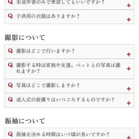
未成年者のみで来店してもいいですか？
プラン説明→振袖選び→トータルコーディネート
となります。個人差はありますが１時間半〜２時間程度かか
衣装の下見やプランの説明であればお嬢様ご本人様のみのご
子供用の衣装はありますか？
ります。
来店も大歓迎です。
振袖一式を気に入ってご契約に至る場合は保護者様の同意が
三歳七歳の女の子、五歳の男の子の衣装はございます。
必要となります。
七五三用の衣装になりますので和装になります。
撮影について
七五三の詳しいプランはHP内の七五三ページをご覧頂くか店
撮影はどこで行いますか？
舗までお問い合わせください。
スタジオが当館２階にございますのでそこで撮影します。
撮影する時は家族や友達、ペットとの写真は撮
また、スタジオへは階段を登って移動していただく為車椅子
れますか？
でのご移動等の場合は事前にご相談をいただきます様お願い
当店では家族撮影はもちろんペットとの撮影もできます。
致します。
写真はどこで撮影しますか？
家族和装プランや兄妹和装プラン等豊富にご用意しておりま
す。
いせやきもの館に併設されているスタジオにて撮影を行いま
成人式の前撮りはいつごろするものですか？
なお家族撮影等の希望がある場合はご予約時にお申し付けく
す。
ださいませ。
式の前の年、春頃〜をおすすめしております。
スタジオは予約制となっており年中撮影可能となっておりま
振袖について
すので時期や曜日、時間はお客様の御都合に合わせて行うこ
とができます。
振袖を決める時期はいつ頃が良いですか？
なお水・木・年末年始は休館日となりますのでご了承くださ