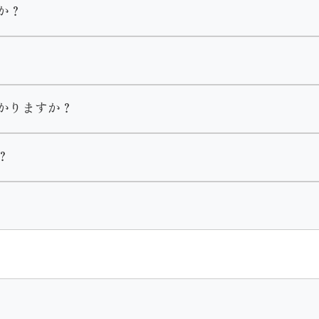
か？
のお客様を優先的にご案内させて頂きますのでお待ちいただく
します。
ます。
型駐車場がございます。
かりますか？
？
ート
２時間程度かかります。
本人様のみのご来店も大歓迎です。
護者様の同意が必要となります。
ざいます。
す。
ジをご覧頂くか店舗までお問い合わせください。