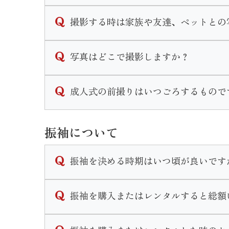
スタジオが当館２階にございますのでそこで
撮影する時は家族や友達、ペットとの
また、スタジオへは階段を登って移動してい
当店では家族撮影はもちろんペットとの撮影
写真はどこで撮影しますか？
家族和装プランや兄妹和装プラン等豊富にご
なお家族撮影等の希望がある場合はご予約時
いせやきもの館に併設されているスタジオに
成人式の前撮りはいつごろするもので
式の前の年、春頃〜をおすすめしております
振袖について
スタジオは予約制となっており年中撮影可能
なお水・木・年末年始は休館日となりますの
振袖を決める時期はいつ頃が良いです
近年振袖選びの時期が早まってきている傾向
振袖を購入またはレンタルすると総額
当店では高校３年生の夏休み〜春休みの間に
決める時期に正解はございませんが早めに動
当店での振袖一式の価格は購入の場合30万〜
ます。