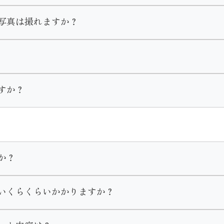
撮影します。
写真は撮れますか？
ただく為車椅子でのご移動等の場合は事前にご相談をいただき
もできます。
用意しております。
にお申し付けくださいませ。
て撮影を行います。
すか？
。
となっておりますので時期や曜日、時間はお客様の御都合に合
でご了承くださいませ。
か？
にあります。
いくらくらいかかりますか？
決めるお客様が多いです。
き出すことで豊富な色柄から選べたり、式当日の支度時間が良
40万、レンタルの場合15万〜20万が平均的な価格となって