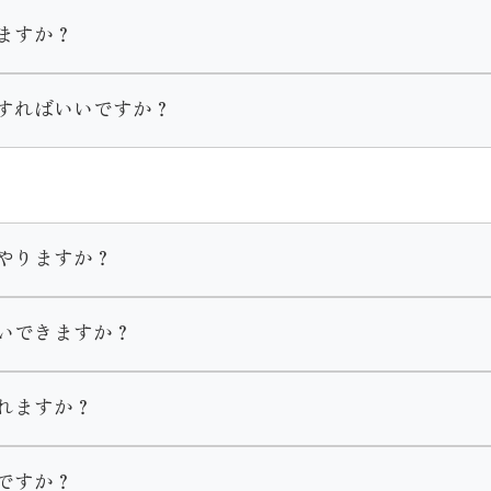
ますか？
一式をそのままご購入いただくことが出来ます。
きる振袖はいつでも貸し出し可能です。
すればいいですか？
ンが変わります。
抜き等様々なお手入れを承っております。
ておりません。
ございますのでご着用の２ヶ月程度前にはご来店くださいませ
ださい。
やりますか？
す。
いできますか？
ます。
きもの館内でお支度をします。ヘアメイク・着付け全てのお支
、ママ振リメイクのご成約を頂いたお客様へのサービスとなっ
れますか？
りますのでご了承くださいませ。
ですか？
セリングを行いますのでその時にお申し付けくださいませ。