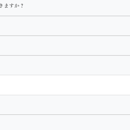
きますか？
ておりますがメイクの予約は受け付けておりませんのでご自身
す。２尺袖や訪問着、袴のみのレンタルは可能です。
いただいておりますのでご了承くださいません。
ルはありません。
合わせで選べます。
りません。
巾着・肌着・着付け小物がセットになります。
。
・肌着・着付け小物
ざいます。
ん。
し付けください。
ます。