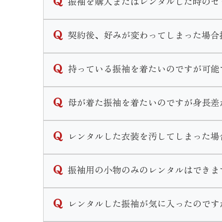
振袖を購入またはレンタルした時のセ
金額が異なります。
下見だけでなく振袖選びのご相談も承ってお
なお、前撮り時の写真代は別途料金となりま
購入、レンタルのセット内容は同一となって
契約後、好みが変わってしまった場合
◆フルセット内容◆
ご契約内容によりますが一定期間内であれば
持っている振袖を着たいのですが可能
振袖・袋帯・長襦袢・重ね衿・帯揚げ・帯締
一定期間経過後の変更につきましては手数料
◆着付け小物のセット内容◆
期間や手数料についての詳しいお問い合わせ
可能です。
腰紐5本・伊達締め2本・コーリンベルト・
母が着た振袖を着たいのですが身長差
近年ではお持ちの振袖の小物等を買い替えリ
当店ではリメイクパックプランや単品での小
その他式当日のお支度と前撮り時のお支度２
寸法直しをして着用することができます。
レンタルした衣装を汚してしまった場
ただ大幅な寸法直しが必要な場合、小さくお
またママ振リメイクと一緒に前撮りや式当日
ご検討のお客様は一度振袖をお持ちの上ご来
衿元のファンデーション汚れ等若干の汚れで
振袖用の小物のみのレンタルはできま
万が一、著しく衣装を汚してしまった場合や
なお、小物等の購入はせず持ち込み振袖の着
衣装を汚してしまった場合はご返却の際に必
申し訳ございませんが小物単品のレンタルは
レンタルした振袖が気に入ったのです
販売のみのご案内となります。
ママ振リメイクプランですとお得に小物を揃