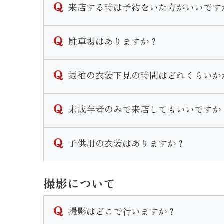
来店する時は予約をいた方がいいです
ご予約無しでのご来店も可能ですが、ご予約
駐車場はありますか？
可能な限りご予約をいただきます様お願い致
なお、ご予約はこのHP内かお電話にて承り
店頭前にある駐車スペースと店舗裏側にも大
振袖の衣装下見の時間はどれくらいか
振袖下見の流れは
未成年者のみで来店してもいいですか
プラン説明→振袖選び→トータルコーディネ
となります。個人差はありますが１時間半〜
衣装の下見やプランの説明であればお嬢様ご
子供用の衣装はありますか？
振袖一式を気に入ってご契約に至る場合は保
三歳七歳の女の子、五歳の男の子の衣装はご
撮影について
七五三用の衣装になりますので和装になりま
撮影はどこで行いますか？
七五三の詳しいプランはHP内の七五三ペー