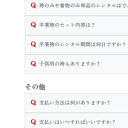
袴のみや着物のみ単品のレンタルはで
なお、着付けとヘアセットの予約は受け付け
卒業袴は単品でのレンタルも行なっておりま
卒業袴のセット内容は？
※衣装完全持ち込みでのお支度予約はご遠慮
なお、草履のみや帯のみ等小物の単品レンタ
卒業袴は２尺袖(着物)と袴をお好きな組み
卒業袴のレンタル期間は何日ですか？
※振袖関連の衣装は単品レンタルは行ってお
２尺袖・袴・襦袢・重ね衿・袴下帯・草履・
袴のレンタル期間は最長で1週間となります
子供用の袴もありますか？
単品でレンタルした場合は
◆２尺袖をレンタル→重ね衿・襦袢・重ね衿
三歳と七歳の女の子、五歳の男の子の袴はご
◆袴をレンタル→袴下帯・草履
その他
小学校卒業用の衣装の取り扱いはございませ
がセットで付いてきます。
単品でも巾着のレンタルは可能ですのでお申
支払い方法は何がありますか？
※ブーツのレンタルはございません。
現金かクレジットカードでのお支払いとなり
支払いはいつすればいいですか？