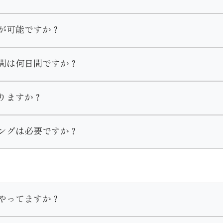
お選び頂けます。
が可能ですか？
美容室でやってくる等の方法もあります。
間は何日間ですか？
ば、アイシャドウ やリップ等を着物に合う様ポイントで手直
影コース」と
しますのでご安心ください。
ン」がございます。
１０日間がレンタル期間となっております。
りますか？
わせや衣装選びをして頂きます。
お支度をする場合はレンタル期間は１ヶ月設けております。
しております。
ングは必要ですか？
でお問い合わせください。
の際にスタッフまでお伝えいただきます様お願い致します。
やってますか？
客様のお支度予約は受け付けております。