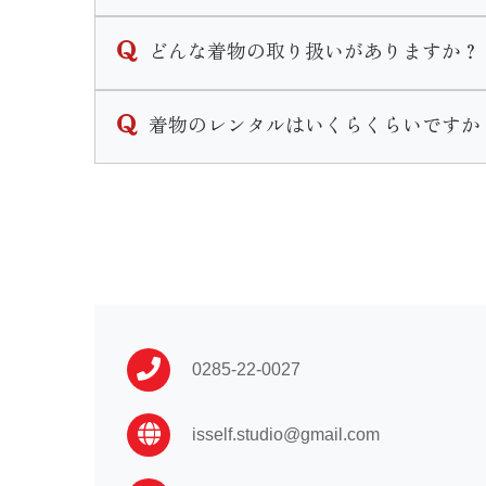
ご契約いただくお衣装によって支払い期限は
どんな着物の取り扱いがありますか？
振袖や卒業袴などほとんどの衣装の場合ご契
レンタル衣装は振袖・男性袴・女子袴・訪問
着物のレンタルはいくらくらいですか
なお、ご着用日、お引き渡しが直近の場合は
振袖に関しては販売も行なっております。
その他着付け着物等小物の販売もございます
衣装によって異なります。
振袖 …110,000〜
卒業袴…16,500〜
男性袴…33,000〜
訪問着…16,500〜
黒留袖…33,000〜
0285-22-0027
喪服 …16,500〜
isself.studio@gmail.com
七五三や初着はプランによって異なる為店舗