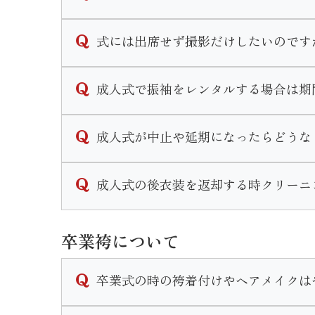
式当日、前撮り共にメイクをするかしないか
式には出席せず撮影だけしたいのです
メイクだけでなく、ヘアセットは行きつけの
当店では撮影のみのプランがございます。
成人式で振袖をレンタルする場合は期
また一通りのメイクをご自身で行う方もいれ
お持ちの振袖を着用しての撮影「持ち込み撮
カウンセリングの際に細かいご要望をお伺い
振袖一式をレンタルして撮影「スタジオプラ
当店で式当日のお支度をするお客様は式から
成人式が中止や延期になったらどうな
どちらのコースでも一度ご来店頂きお打ち合
なお、他の美容室等お客様ご自身で手配して
年度毎の対応をHP内の「お知らせ」に掲載
成人式の後衣装を返却する時クリーニ
ご不明な点がございましたらお気軽に店舗ま
クリーニングは不要です。
卒業袴について
ご着用後はそのまま後ご返却頂けます。
なお著しい汚れや破損等がある場合はご返却
卒業式の時の袴着付けやヘアメイクは
当店で衣装のレンタルをご成約いただいたお