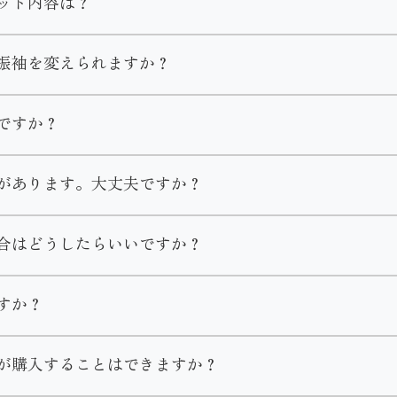
ット内容は？
りますのでお気軽にお問い合わせください。
す。
おります。
振袖を変えられますか？
選び直しやコーディネート変更が可能となります。
ですか？
め・草履・バッグ・ショール・肌着・足袋・着付け小物
が発生いたします。
は店舗までご連絡くださいませ。
衿芯・三重仮紐・帯枕・前板・後板
があります。大丈夫ですか？
メイクしてお召しになる方も多いです。
物販売などお客様の需要に合わせてご案内致します。
回分がセットに含まれます。
合はどうしたらいいですか？
直しするのであれば可能ですが大きくするのは難しいこともあ
の支度のご予約も受け付けております。
店頂きご試着して頂きご提案させて頂きますのでお気軽にご相
あれば、クリーニングは不要でそのままご返却いただけます。
すか？
物をなくしてしまった場合はお直し代や商品代を請求させてい
付のみのご予約は承っておりません。ご了承くださいませ。
ずご一報いただきます様お願い致します。
行っておりません。
が購入することはできますか？
えることができます。