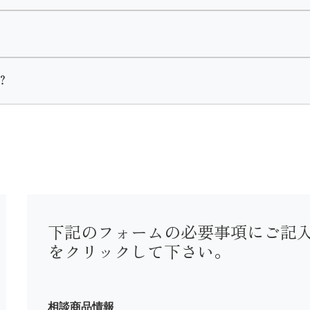
異なります。
約から2週間以内のご入金をお願いしております。
着・黒留袖・喪服・七五三・初着がございます。
？
使用前にご入金いただきます。
。
下記のフォームの必要事項にご記
をクリックして下さい。
までお問い合わせ下さい。
相談商品情報